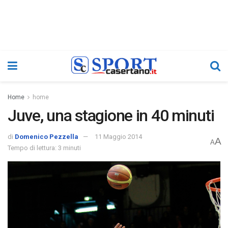
Home
home
Juve, una stagione in 40 minuti
di
Domenico Pezzella
11 Maggio 2014
A
A
Tempo di lettura: 3 minuti