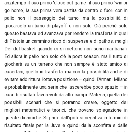
anzitempo il suo primo ‘close out game’, il suo primo ‘win or
go home’, la sua prima vera partita da dentro o fuori con in
palio non il passaggio del turno, ma la possibilità di
giocarselo un turno di playoff e non solo. Già perché solo
questo bastava ed avanzava per rendere la trasferta in quel
di Pistoia un cammino ricco di suspense e di pathos, ma gli
Dei del basket quando ci si mettono non sono mai banali.
Ed allora in palio non solo c’è la post season, ma il tutto si
giocherà su un terreno che non sempre è stato amico ai
casertani, quello in trasferta, ma con la possibilità anche di
evitare addirittura l’ottava posizione – quindi l’Armani Milano
e probabilmente una serie che lascerebbe poco spazio – in
casi di risultati favorevoli da altri campi. Materia, quella dei
possibili scenari che si potranno creare, oggetto dei
migliori matematici e teorici, che trovano spiegazione in
queste dinamiche. Si parte dall’ipotesi negativa in termini di
risultato finale per la Juve e quindi dalla sconfitta e dalle