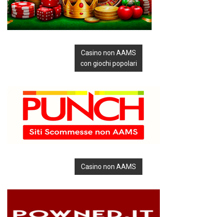
Casino non AAMS
con giochi popolari
Casino non AAMS