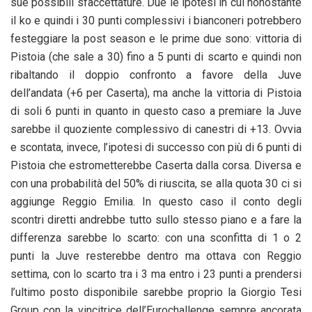
sue possibili sfaccettature. Due le ipotesi in cui nonostante
il ko e quindi i 30 punti complessivi i bianconeri potrebbero
festeggiare la post season e le prime due sono: vittoria di
Pistoia (che sale a 30) fino a 5 punti di scarto e quindi non
ribaltando il doppio confronto a favore della Juve
dell’andata (+6 per Caserta), ma anche la vittoria di Pistoia
di soli 6 punti in quanto in questo caso a premiare la Juve
sarebbe il quoziente complessivo di canestri di +13. Ovvia
e scontata, invece, l’ipotesi di successo con più di 6 punti di
Pistoia che estrometterebbe Caserta dalla corsa. Diversa e
con una probabilità del 50% di riuscita, se alla quota 30 ci si
aggiunge Reggio Emilia. In questo caso il conto degli
scontri diretti andrebbe tutto sullo stesso piano e a fare la
differenza sarebbe lo scarto: con una sconfitta di 1 o 2
punti la Juve resterebbe dentro ma ottava con Reggio
settima, con lo scarto tra i 3 ma entro i 23 punti a prendersi
l’ultimo posto disponibile sarebbe proprio la Giorgio Tesi
Group con la vincitrice dell’Eurochallenge sempre ancorata