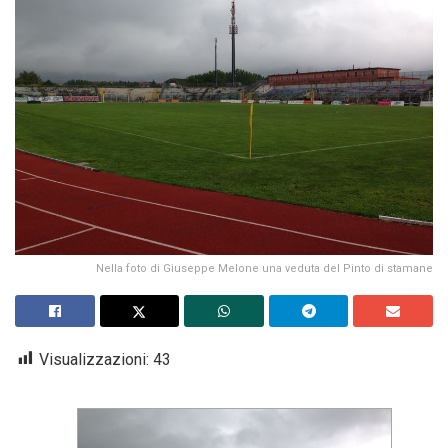
Nella foto di Giuseppe Melone una veduta del Pinto di stamane
Visualizzazioni:
43