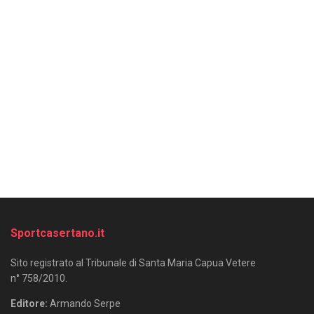
Sportcasertano.it
Sito registrato al Tribunale di Santa Maria Capua Vetere
n° 758/2010.
Editore:
Armando Serpe