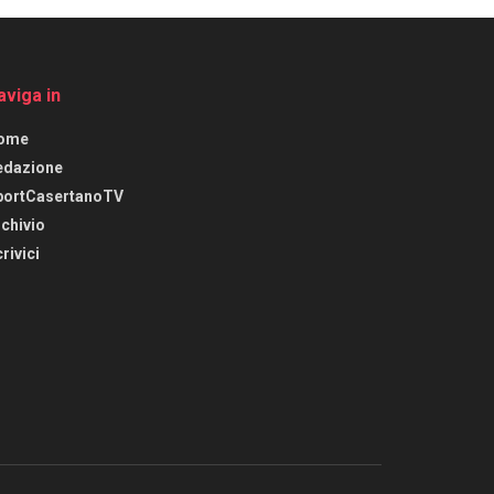
aviga in
ome
edazione
portCasertanoTV
chivio
rivici