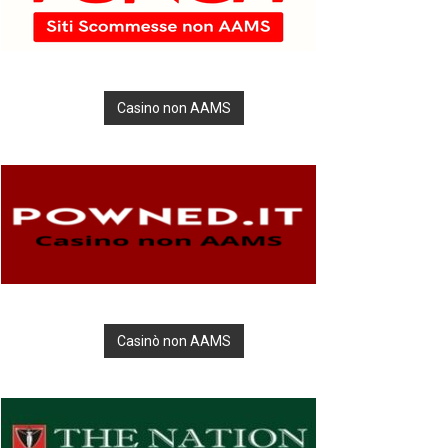
Casino non AAMS
Casinò non AAMS