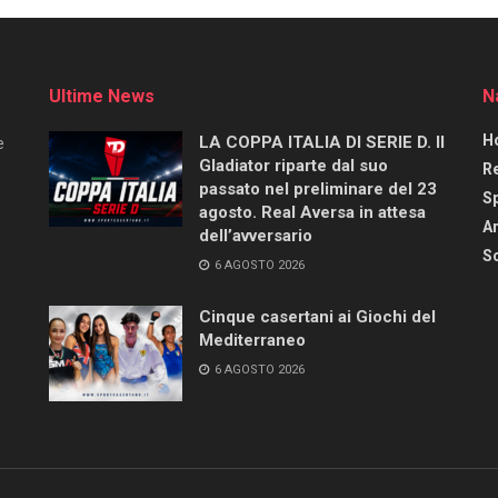
Ultime News
N
H
LA COPPA ITALIA DI SERIE D. Il
e
Gladiator riparte dal suo
R
passato nel preliminare del 23
S
agosto. Real Aversa in attesa
Ar
dell’avversario
Sc
6 AGOSTO 2026
Cinque casertani ai Giochi del
Mediterraneo
6 AGOSTO 2026