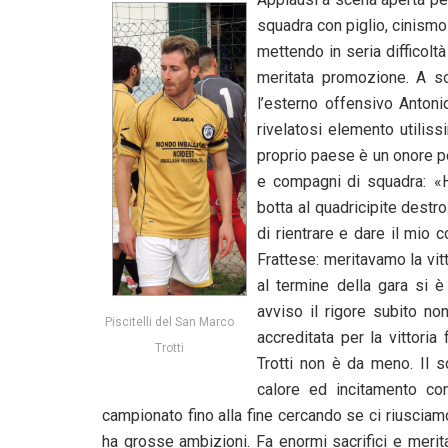
squadra con piglio, cinismo 
mettendo in seria difficolt
meritata promozione. A so
l’esterno offensivo Antoni
rivelatosi elemento utiliss
proprio paese è un onore pe
e compagni di squadra: «H
botta al quadricipite destr
di rientrare e dare il mio 
Frattese: meritavamo la vit
al termine della gara si è
avviso il rigore subito no
Piscitelli del San Marco
accreditata per la vittoria
Trotti
Trotti non è da meno. Il s
calore ed incitamento co
campionato fino alla fine cercando se ci riusciam
ha grosse ambizioni. Fa enormi sacrifici e merit