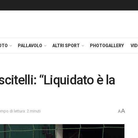
OTO
PALLAVOLO
ALTRI SPORT
PHOTOGALLERY
VI
citelli: “Liquidato è la
A
mpo di lettura: 2 minuti
A