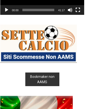
00:00
41:17
Bookmaker non
AAMS