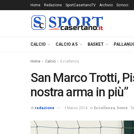
Home
Redazione
SportCasertanoTV
Archivio
Scrivici
CALCIO
CALCIO A 5
BASKET
PALLANU
Home
Calcio
Eccellenza
San Marco Trotti, Pis
nostra arma in più”
di
redazione
1 Marzo 2014
in
Eccellenza
,
home
Te