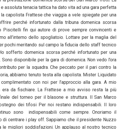
e assoluta tenacia tattica ha dato vita ad una gara perfetta
à la capolista Frattese che viaggia a vele spiegate per una
ffrire perché infortunato dalla tribuna domenica scorsa
o Piscitelli fin qui autore di prove sempre convincenti e
imo all’interno dello spogliatoio. Lottare per la maglia del
r pochi meritando sul campo la fiducia dello staff tecnico
o sofferto domenica scorsa perché infortunato per una
o. Sono disponibile per la gara di domenica. Non vedo l’ora
contributo per la squadra. Che peccato per il pari contro la
toria, abbiamo tenuto testa alla capolista. Mister Liquidato
 complimentato con noi per l’approccio alla gara. A mio
n era da fischiare. La Frattese a mio avviso resta la più
 finale del torneo per il blasone e struttura. Il San Marco
ostegno dei tifosi Per noi restano indispensabili. Il loro
ntinuo sono indispensabili come sempre. Onoriamo il
o di centrare i play off. Sappiamo che il presidente Nuzzo
a le migliori soddisfazioni. Un applauso al nostro tecnico