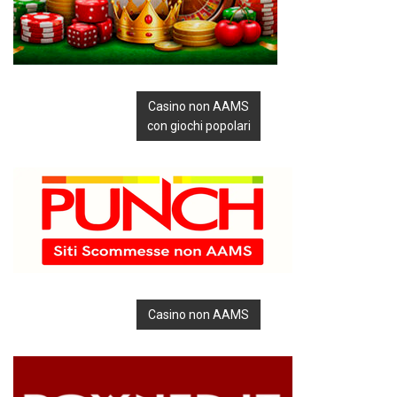
Casino non AAMS
con giochi popolari
Casino non AAMS