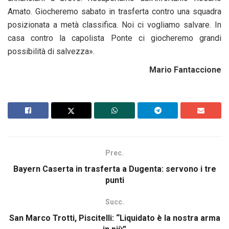
Amato. Giocheremo sabato in trasferta contro una squadra
posizionata a metà classifica. Noi ci vogliamo salvare. In
casa contro la capolista Ponte ci giocheremo grandi
possibilità di salvezza».
Mario Fantaccione
Prec.
Bayern Caserta in trasferta a Dugenta: servono i tre
punti
Succ.
San Marco Trotti, Piscitelli: “Liquidato è la nostra arma