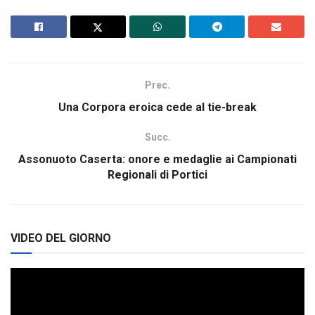
Prec.
Una Corpora eroica cede al tie-break
Succ.
Assonuoto Caserta: onore e medaglie ai Campionati
Regionali di Portici
VIDEO DEL GIORNO
Video
Player