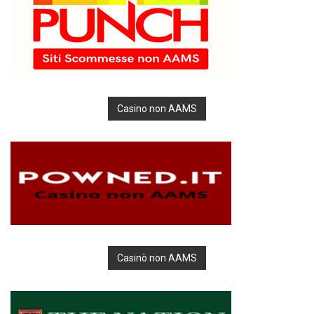
Casino non AAMS
Casinò non AAMS