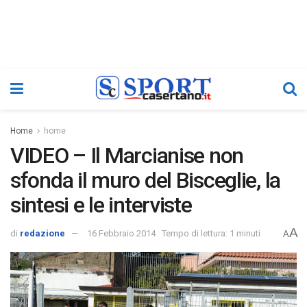
Home
home
VIDEO – Il Marcianise non
sfonda il muro del Bisceglie, la
sintesi e le interviste
A
di
redazione
16 Febbraio 2014
Tempo di lettura: 1 minuti
A