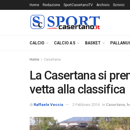
Home
Redazione
SportCasertanoTV
Archivio
Scrivici
CALCIO
CALCIO A 5
BASKET
PALLANU
Home
Casertana
La Casertana si pren
vetta alla classifica
di
Raffaele Veccia
2 Febbraio 2014
in
Casertana
,
h