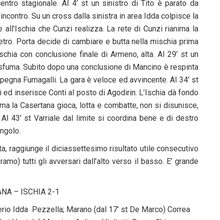
entro stagionale. Al 4’ st un sinistro di Tito è parato da
’incontro. Su un cross dalla sinistra in area Idda colpisce la
 all’Ischia che Cunzi realizza. La rete di Cunzi rianima la
etro. Porta decide di cambiare e butta nella mischia prima
schia con conclusione finale di Armeno, alta. Al 29’ st un
ne sfuma. Subito dopo una conclusione di Mancino è respinta
 impegna Fumagalli. La gara è veloce ed avvincente. Al 34’ st
i ed inserisce Conti al posto di Agodirin. L’Ischia dà fondo
a ma la Casertana gioca, lotta e combatte, non si disunisce,
 Al 43’ st Varriale dal limite si coordina bene e di destro
ngolo.
ata, raggiunge il diciassettesimo risultato utile consecutivo
ramo) tutti gli avversari dall’alto verso il basso. E’ grande
NA – ISCHIA 2-1
terio Idda Pezzella; Marano (dal 17’ st De Marco) Correa