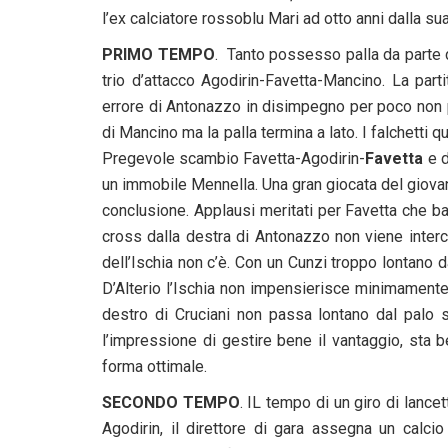
l’ex calciatore rossoblu Mari ad otto anni dalla s
PRIMO TEMPO
. Tanto possesso palla da parte de
trio d’attacco Agodirin-Favetta-Mancino. La part
errore di Antonazzo in disimpegno per poco non p
di Mancino ma la palla termina a lato. I falchetti 
Pregevole scambio Favetta-Agodirin-
Favetta
e d
un immobile Mennella. Una gran giocata del giovan
conclusione. Applausi meritati per Favetta che b
cross dalla destra di Antonazzo non viene interc
dell’Ischia non c’è. Con un Cunzi troppo lontano d
D’Alterio l’Ischia non impensierisce minimamente 
destro di Cruciani non passa lontano dal palo s
l’impressione di gestire bene il vantaggio, sta
forma ottimale.
SECONDO TEMPO
. IL tempo di un giro di lance
Agodirin, il direttore di gara assegna un calcio