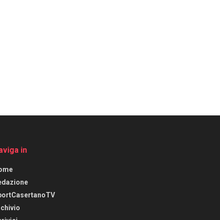
aviga in
ome
edazione
portCasertanoTV
chivio