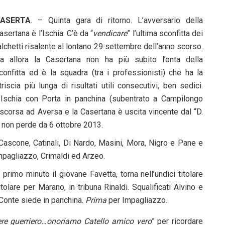
ASERTA
. – Quinta gara di ritorno. L’avversario della
asertana è l’Ischia. C’è da “
vendicare
” l’ultima sconfitta dei
alchetti risalente al lontano 29 settembre dell’anno scorso.
a allora la Casertana non ha più subito l’onta della
confitta ed è la squadra (tra i professionisti) che ha la
triscia più lunga di risultati utili consecutivi, ben sedici.
’Ischia con Porta in panchina (subentrato a Campilongo
scorsa ad Aversa e la Casertana è uscita vincente dal “D.
la non perde da 6 ottobre 2013.
 Cascone, Catinali, Di Nardo, Masini, Mora, Nigro e Pane e
Impagliazzo, Crimaldi ed Arzeo.
primo minuto il giovane Favetta, torna nell’undici titolare
lare per Marano, in tribuna Rinaldi. Squalificati Alvino e
 Conte siede in panchina.
Prima
per Impagliazzo.
ssere guerriero…onoriamo Catello amico vero
” per ricordare