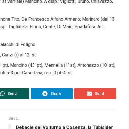
’ st Varriale) Mancino. A disp.: Vigliotti, Bruno, Chiavazzo,
inone Tito; De Francesco Alfano Armeno; Marinaro (dal 13’
p.: Tagliatela, Florio, Conte, Di Maio, Spadafora. All.:
Malacchi di Foligno.
, Cunzi (r) al 12’ st
 pt), Mancino (43’ pt), Mennella (1’ st), Antonazzo (10’ st),
goli 5-3 per Casertana; rec.: 0 pt-4’ st
Send
Share
Send
Succ.
Debacle del Volturno a Cosenza, la Tubisider