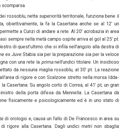
ua scomparsa.
i rossoblu, netta superiorità territoriale, funziona bene il
ita, obiettivamente, la fa la Casertana anche se al 12’ un
ermette a Cunzi di andare a rete. Al 20’ acrobazia in area
quasi sempre nella metà campo ospite arriva al gol al 25’ pt.
estro di quest’ultimo che si infila nell’angolo alla destra di
e ex Juve Stabia sia per la preparazione sia per la veloce
agna con una rete la
prima
nell’undici titolare. Un insidioso
ettato da nessuna maglia rossoblu, al 30’ pt. La reazione
all’area di rigore e con Scalzone stretto nella morsa Idda-
la Casertana. Su angolo corto di Correa, al 41’ pt, un gran
inistro della porta difesa da Mennella. La Casertana dà
 bene fisicamente e psicologicamente ed è in uno stato di
tte di orologio e, causa un fallo di De Francesco in area su
 di rigore alla Casertana. Dagli undici metri non sbaglia