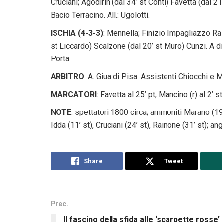
Cruciani; Agodirin (dal 34’ st Conti) Favetta (dal 21
Bacio Terracino. All.: Ugolotti.
ISCHIA (4-3-3)
: Mennella; Finizio Impagliazzo Ra
st Liccardo) Scalzone (dal 20’ st Muro) Cunzi. A dis
Porta.
ARBITRO
: A. Giua di Pisa. Assistenti Chiocchi e 
MARCATORI
: Favetta al 25’ pt, Mancino (r) al 2’ st
NOTE
: spettatori 1800 circa; ammoniti Marano (19’
Idda (11’ st), Cruciani (24’ st), Rainone (31’ st); an
Share
Tweet
Prec.
Il fascino della sfida alle ‘scarpette rosse’