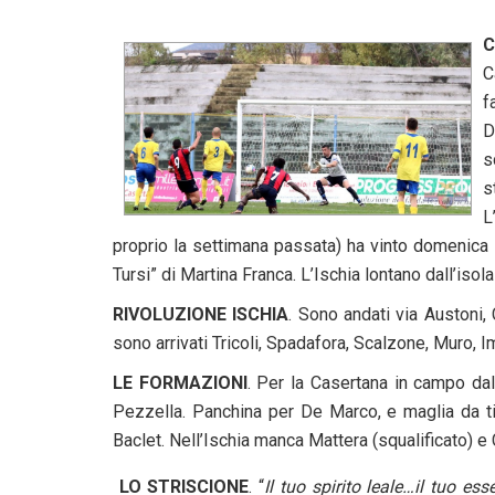
C
C
f
D
s
s
L
proprio la settimana passata) ha vinto domenica 
Tursi” di Martina Franca. L’Ischia lontano dall’iso
RIVOLUZIONE ISCHIA
. Sono andati via Austoni,
sono arrivati Tricoli, Spadafora, Scalzone, Muro, 
LE FORMAZIONI
. Per la Casertana in campo dal 
Pezzella. Panchina per De Marco, e maglia da tito
Baclet. Nell’Ischia manca Mattera (squalificato) e
LO STRISCIONE
. “
Il tuo spirito leale…il tuo e