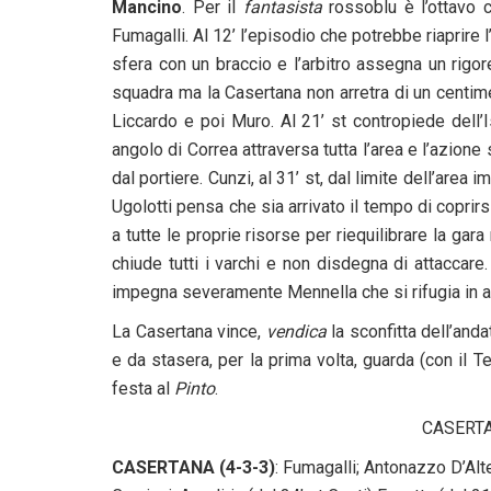
Mancino
. Per il
fantasista
rossoblu è l’ottavo c
Fumagalli. Al 12’ l’episodio che potrebbe riaprire l
sfera con un braccio e l’arbitro assegna un rigore
squadra ma la Casertana non arretra di un centim
Liccardo e poi Muro. Al 21’ st contropiede dell’I
angolo di Correa attraversa tutta l’area e l’azio
dal portiere. Cunzi, al 31’ st, dal limite dell’area
Ugolotti pensa che sia arrivato il tempo di coprirs
a tutte le proprie risorse per riequilibrare la gar
chiude tutti i varchi e non disdegna di attaccare.
impegna severamente Mennella che si rifugia in a
La Casertana vince,
vendica
la sconfitta dell’and
e da stasera, per la prima volta, guarda (con il Te
festa al
Pinto
.
CASERTA
CASERTANA
(4-3-3)
: Fumagalli; Antonazzo D’Al