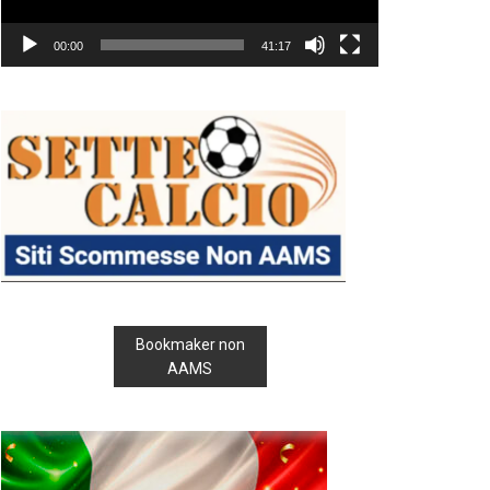
00:00
41:17
Bookmaker non
AAMS