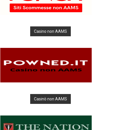
Casino non AAMS
Casinò non AAMS