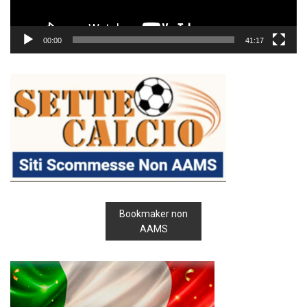
00:00
41:17
Bookmaker non
AAMS