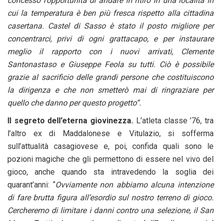
concesso l’opportunità di andare in ritiro in una località in
cui la temperatura è ben più fresca rispetto alla cittadina
casertana. Castel di Sasso è stato il posto migliore per
concentrarci, privi di ogni grattacapo, e per instaurare
meglio il rapporto con i nuovi arrivati, Clemente
Santonastaso e Giuseppe Feola su tutti. Ciò è possibile
grazie al sacrificio delle grandi persone che costituiscono
la dirigenza e che non smetterò mai di ringraziare per
quello che danno per questo progetto”.
Il segreto dell’eterna giovinezza.
L’atleta classe ’76, tra
l’altro ex di Maddalonese e Vitulazio, si sofferma
sull’attualità casagiovese e, poi, confida quali sono le
pozioni magiche che gli permettono di essere nel vivo del
gioco, anche quando sta intravedendo la soglia dei
quarant’anni: “
Ovviamente non abbiamo alcuna intenzione
di fare brutta figura all’esordio sul nostro terreno di gioco.
Cercheremo di limitare i danni contro una selezione, il San