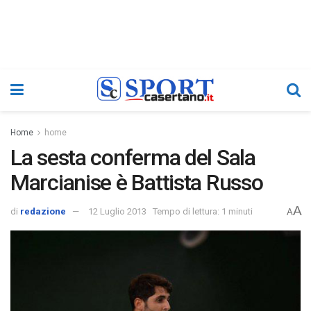
Home
home
La sesta conferma del Sala
Marcianise è Battista Russo
A
di
redazione
12 Luglio 2013
Tempo di lettura: 1 minuti
A