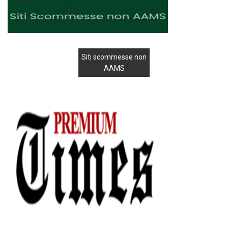
Siti scommesse non
AAMS