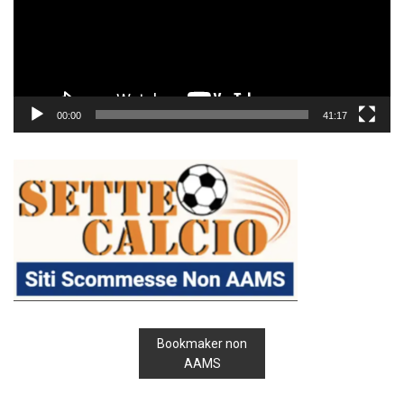
00:00
41:17
Bookmaker non
AAMS