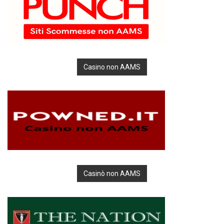
Casino non AAMS
Casinò non AAMS