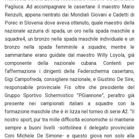
Pagliuca. Ad accompagnare le casertane il maestro Mario
Renzulli, appena rientrato dai Mondiali Giovani e Cadetti di
Porec in Slovenia dove aveva ottenuto, quale maestro della
nazionale azzurra di spada, un oro nella spada maschile a
squadre4, un bronzo nella spada maschile individuale e un
bronzo nella spada femminile a squadre; mentre le
sammaritane erano guidate dal maestro Willy Loyola, già
componente della nazionale cubana. Contenti per
l’affermazione i dirigenti della Federscherma casertano,
Gigi Campofreda, consigliere nazionale, e Giustino De Sire,
responsabile provinciale Fis oltre che presidente del
Gruppo Sportivo Schermistico ”P.Giannone”, peraltro già
presente nei campionati italiani a squadre con la
formazione maschile che è in lizza nel torneo di serie A2. “Il
nostro sport, pur tra mille difficoltà economiche si mantiene
sempre a buoni livelli -sottolinea il delegato provinciale
Coni Michele De Simone- e questo giova non solo alla