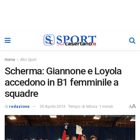
Home
Altri Sport
Scherma: Giannone e Loyola
accedono in B1 femminile a
squadre
A
di
redazione
30 Aprile 2013
Tempo di lettura: 1 minuti
A