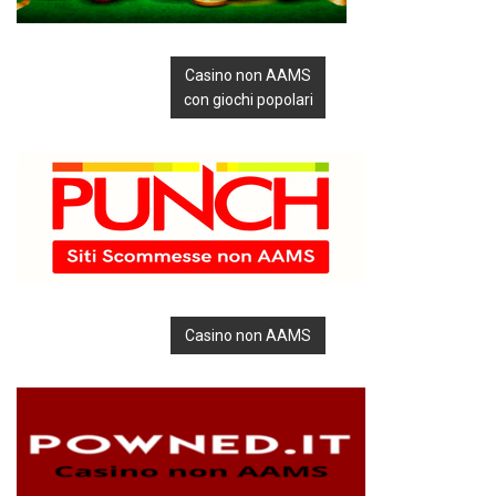
Casino non AAMS
con giochi popolari
Casino non AAMS