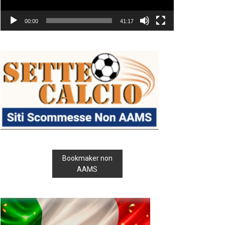
00:00
41:17
Bookmaker non
AAMS