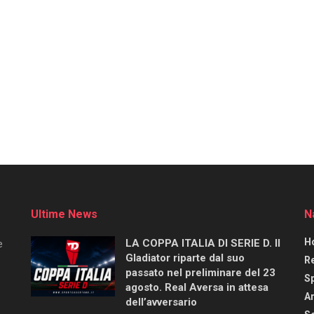
Ultime News
N
H
LA COPPA ITALIA DI SERIE D. Il
e
Gladiator riparte dal suo
R
passato nel preliminare del 23
S
agosto. Real Aversa in attesa
Ar
dell’avversario