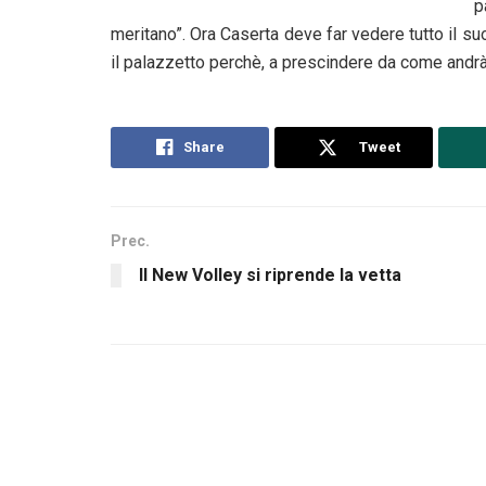
p
meritano”. Ora Caserta deve far vedere tutto il s
il palazzetto perchè, a prescindere da come andrà a 
Share
Tweet
Prec.
Il New Volley si riprende la vetta