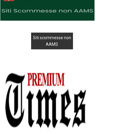
Siti scommesse non
AAMS