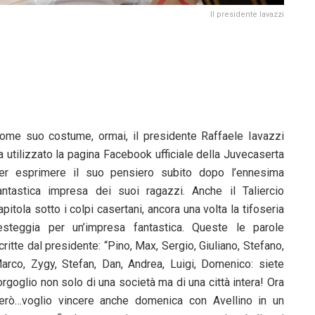
Il presidente Iavazzi
ome suo costume, ormai, il presidente Raffaele Iavazzi
a utilizzato la pagina Facebook ufficiale della Juvecaserta
er esprimere il suo pensiero subito dopo l’ennesima
antastica impresa dei suoi ragazzi. Anche il Taliercio
apitola sotto i colpi casertani, ancora una volta la tifoseria
esteggia per un’impresa fantastica. Queste le parole
critte dal presidente: “Pino, Max, Sergio, Giuliano, Stefano,
arco, Zygy, Stefan, Dan, Andrea, Luigi, Domenico: siete
’orgoglio non solo di una società ma di una città intera! Ora
erò…voglio vincere anche domenica con Avellino in un