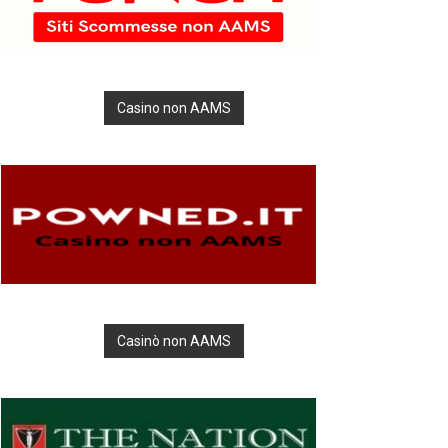
Casino non AAMS
Casinò non AAMS