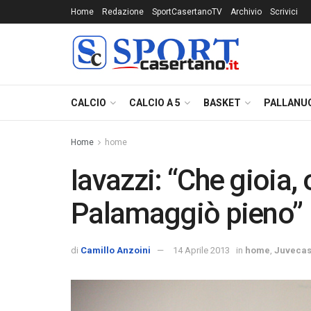
Home
Redazione
SportCasertanoTV
Archivio
Scrivici
CALCIO
CALCIO A 5
BASKET
PALLANU
Home
home
Iavazzi: “Che gioia, 
Palamaggiò pieno”
di
Camillo Anzoini
14 Aprile 2013
in
home
,
Juvecas