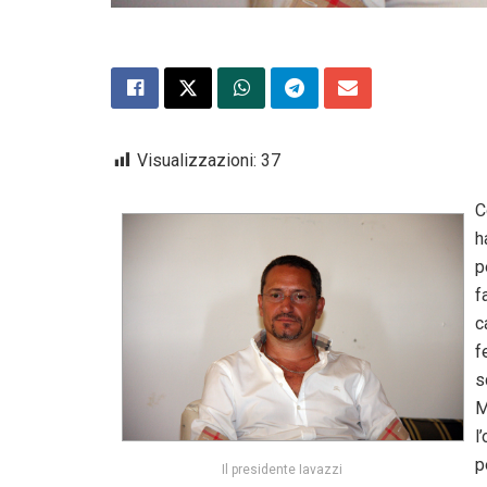
Visualizzazioni:
37
C
h
p
f
c
f
s
M
l
p
Il presidente Iavazzi