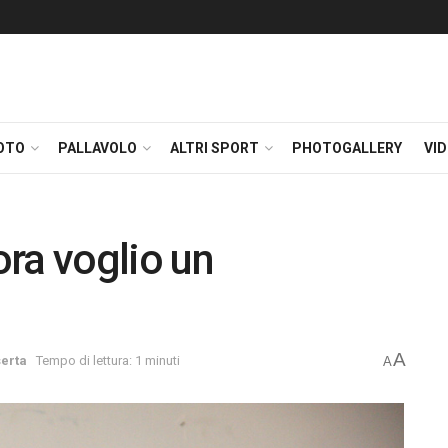
OTO
PALLAVOLO
ALTRI SPORT
PHOTOGALLERY
VI
ora voglio un
A
erta
Tempo di lettura: 1 minuti
A