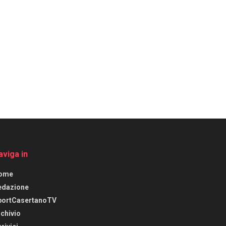
aviga in
ome
edazione
portCasertanoTV
chivio