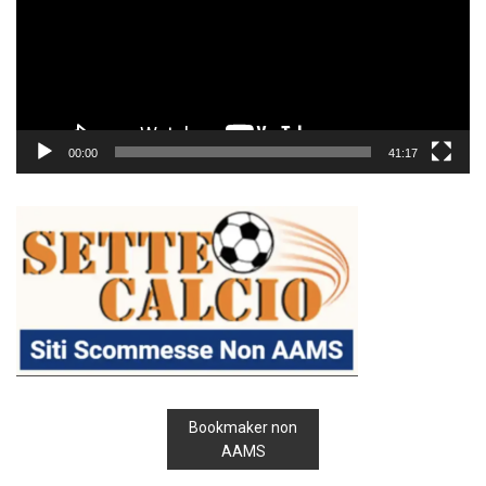
00:00
41:17
Bookmaker non
AAMS