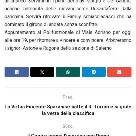
all’attacco. Serviranno i punti dei play Margio e Del Gaudio,
nonchè l’intensità delle giovani come Gusastaferro dalla
panchina. Servirà ritrovare il Family schiacciasassi che ha
dominato il girone di andata senza sconfitte.
Appuntamento al Polifunzionale di Viale Adriano per oggi
alle ore 19, per ritornare a vincere e convincere. Arbitreranno
i signori Astone e Ragone della sezione di Salerno.
Prec.
La Virtus Fiorente Sparanise batte il R. Torum e si gode
la vetta della classifica
Succ.
Il Centro sogna l’impresa con Roma