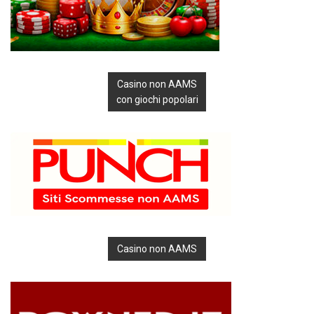
Casino non AAMS
con giochi popolari
Casino non AAMS