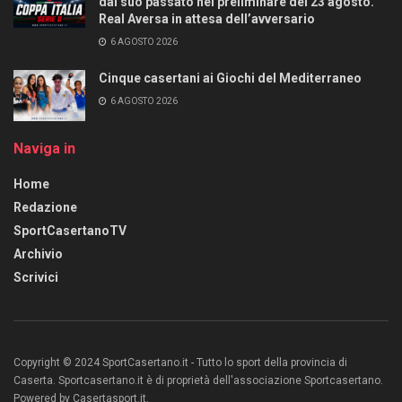
dal suo passato nel preliminare del 23 agosto.
Real Aversa in attesa dell’avversario
6 AGOSTO 2026
Cinque casertani ai Giochi del Mediterraneo
6 AGOSTO 2026
Naviga in
Home
Redazione
SportCasertanoTV
Archivio
Scrivici
Copyright © 2024 SportCasertano.it - Tutto lo sport della provincia di
Caserta. Sportcasertano.it è di proprietà dell'associazione Sportcasertano.
Powered by Casertasport.it.