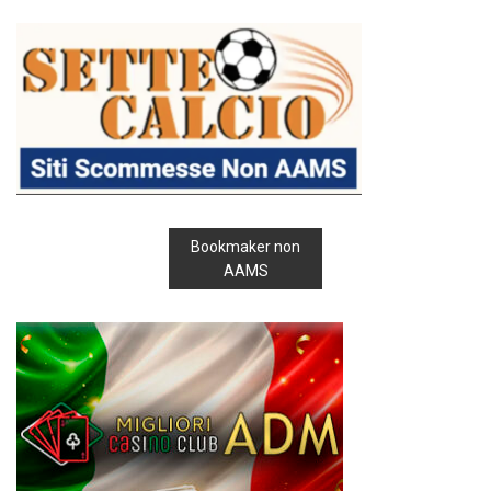
Bookmaker non
AAMS