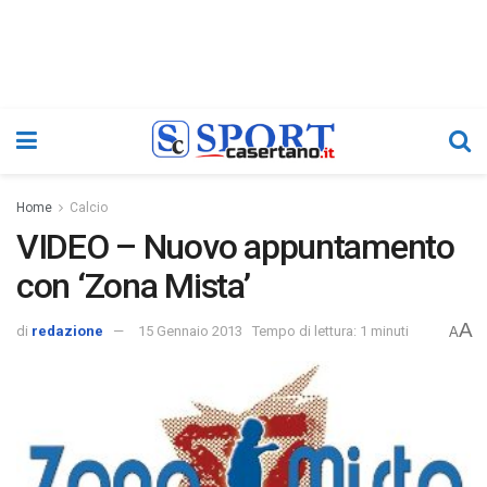
Home
Calcio
VIDEO – Nuovo appuntamento
con ‘Zona Mista’
A
di
redazione
15 Gennaio 2013
Tempo di lettura: 1 minuti
A