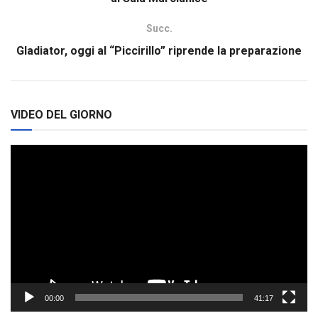
Succ.
Gladiator, oggi al “Piccirillo” riprende la preparazione
VIDEO DEL GIORNO
Video
Player
00:00
41:17