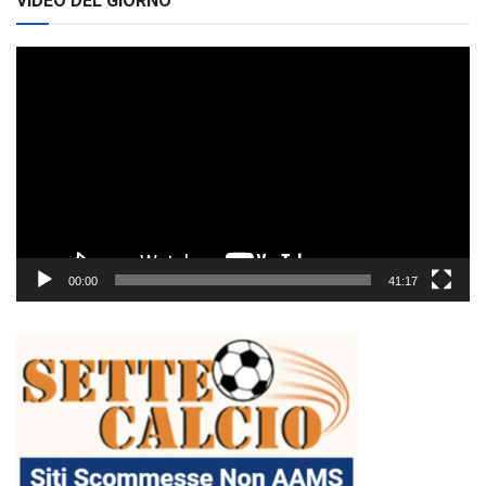
VIDEO DEL GIORNO
Video
Player
00:00
41:17