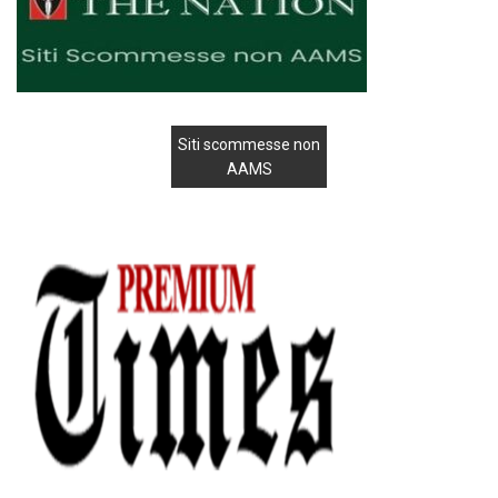
Siti scommesse non
AAMS