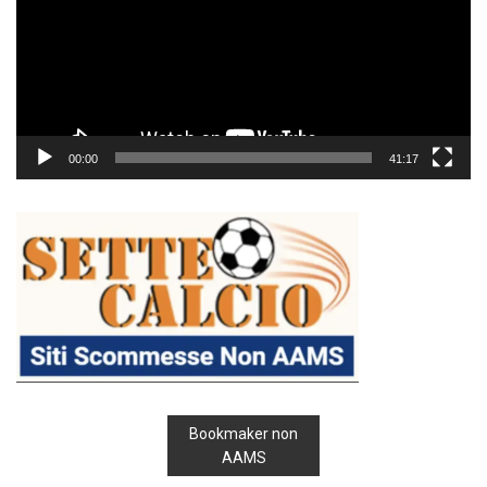
00:00
41:17
Bookmaker non
AAMS