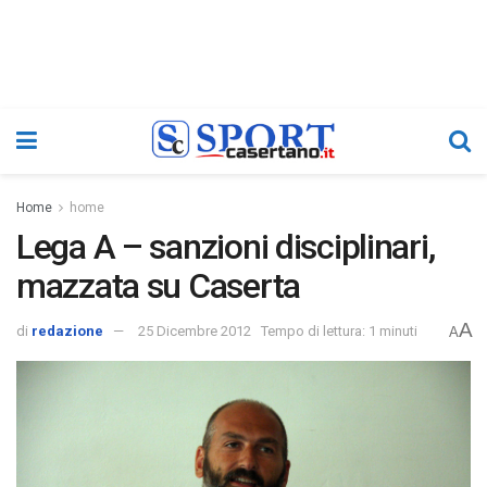
Home
home
Lega A – sanzioni disciplinari,
mazzata su Caserta
A
di
redazione
25 Dicembre 2012
Tempo di lettura: 1 minuti
A