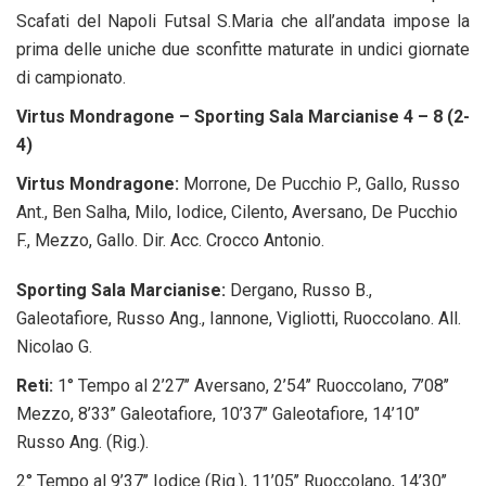
Scafati del Napoli Futsal S.Maria che all’andata impose la
prima delle uniche due sconfitte maturate in undici giornate
di campionato.
Virtus Mondragone – Sporting Sala Marcianise 4 – 8 (2-
4)
Virtus Mondragone:
Morrone, De Pucchio P., Gallo, Russo
Ant., Ben Salha, Milo, Iodice, Cilento, Aversano, De Pucchio
F., Mezzo, Gallo. Dir. Acc. Crocco Antonio.
Sporting Sala Marcianise:
Dergano, Russo B.,
Galeotafiore, Russo Ang., Iannone, Vigliotti, Ruoccolano. All.
Nicolao G.
Reti:
1° Tempo al 2’27’’ Aversano, 2’54’’ Ruoccolano, 7’08’’
Mezzo, 8’33’’ Galeotafiore, 10’37’’ Galeotafiore, 14’10’’
Russo Ang. (Rig.).
2° Tempo al 9’37’’ Iodice (Rig.), 11’05’’ Ruoccolano, 14’30’’