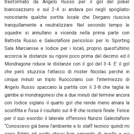
trasformato da Angelo Russo per il gol del poker
biancoazzurro e sul 2-4 si andava poi negli spogliatoi
nonostante qualche sortita locale che Dergano riusciva
tranquillamente a neutralizzare. Nel secondo tempo le
squadre si annullano a vicenda nella prima parte con
Battista Russo e Galeotafiore pericolosi per lo Sporting
Sala Marcianise e Iodice per i locali, proprio quest’ultimo
accorcia le distanze su rigore poco prima del decimo ed il
Mondragone riduce le distanze con il gol del 3-4. E’ il gol
che però stuzzica l’attacco di mister Nicolao perché in
cinque minuti un triplo Ruoccolano con l’intermezzo di
Angelo Russo spaccano la partita con il 3-8 che taglia le
gambe ai mondragonesi che a due minuti dal termine ancora
con Iodice siglano il quarto gol che rende meno amara la
sconfitta e fissa il risultato sul 4-8 che resterà finale. Felice
per il suo esordio il laterale offensivo Nunzio Galeotafiore
“Conoscevo già bene l’ambiente e lo staff tecnico quindi mi
sono fidato ad occhi chiusi ben sapendo di quello a cui