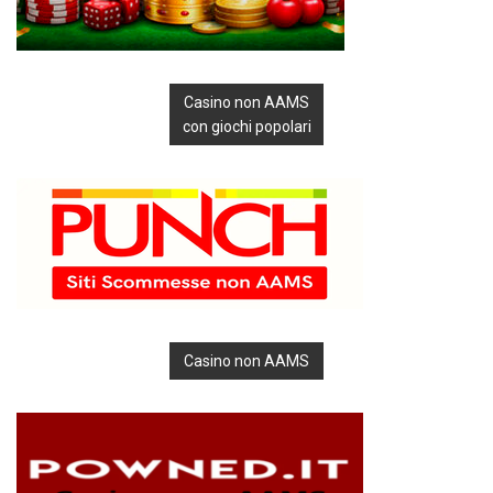
Casino non AAMS
con giochi popolari
Casino non AAMS