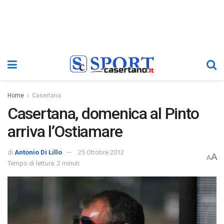
Home
Casertana
Casertana, domenica al Pinto
arriva l’Ostiamare
di
Antonio Di Lillo
25 Ottobre 2012
A
A
Tempo di lettura: 2 minuti