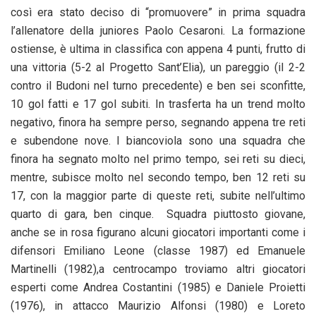
così era stato deciso di “promuovere” in prima squadra
l’allenatore della juniores Paolo Cesaroni. La formazione
ostiense, è ultima in classifica con appena 4 punti, frutto di
una vittoria (5-2 al Progetto Sant’Elia), un pareggio (il 2-2
contro il Budoni nel turno precedente) e ben sei sconfitte,
10 gol fatti e 17 gol subiti. In trasferta ha un trend molto
negativo, finora ha sempre perso, segnando appena tre reti
e subendone nove. I biancoviola sono una squadra che
finora ha segnato molto nel primo tempo, sei reti su dieci,
mentre, subisce molto nel secondo tempo, ben 12 reti su
17, con la maggior parte di queste reti, subite nell’ultimo
quarto di gara, ben cinque. Squadra piuttosto giovane,
anche se in rosa figurano alcuni giocatori importanti come i
difensori Emiliano Leone (classe 1987) ed Emanuele
Martinelli (1982),a centrocampo troviamo altri giocatori
esperti come Andrea Costantini (1985) e Daniele Proietti
(1976), in attacco Maurizio Alfonsi (1980) e Loreto