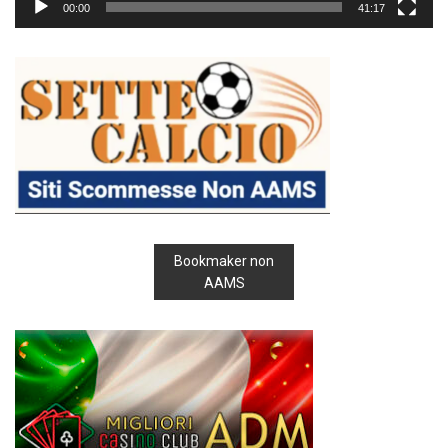
00:00
41:17
Bookmaker non
AAMS