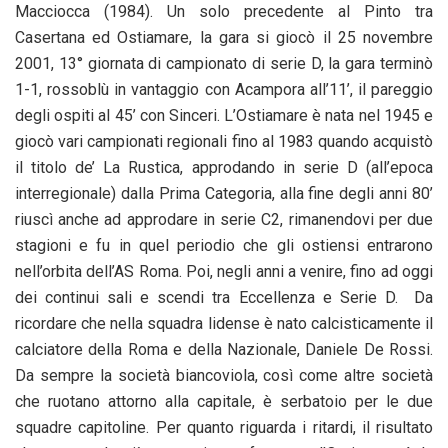
Macciocca (1984). Un solo precedente al Pinto tra
Casertana ed Ostiamare, la gara si giocò il 25 novembre
2001, 13° giornata di campionato di serie D, la gara terminò
1-1, rossoblù in vantaggio con Acampora all’11’, il pareggio
degli ospiti al 45’ con Sinceri. L’Ostiamare è nata nel 1945 e
giocò vari campionati regionali fino al 1983 quando acquistò
il titolo de’ La Rustica, approdando in serie D (all’epoca
interregionale) dalla Prima Categoria, alla fine degli anni 80’
riuscì anche ad approdare in serie C2, rimanendovi per due
stagioni e fu in quel periodio che gli ostiensi entrarono
nell’orbita dell’AS Roma. Poi, negli anni a venire, fino ad oggi
dei continui sali e scendi tra Eccellenza e Serie D. Da
ricordare che nella squadra lidense è nato calcisticamente il
calciatore della Roma e della Nazionale, Daniele De Rossi.
Da sempre la società biancoviola, così come altre società
che ruotano attorno alla capitale, è serbatoio per le due
squadre capitoline. Per quanto riguarda i ritardi, il risultato