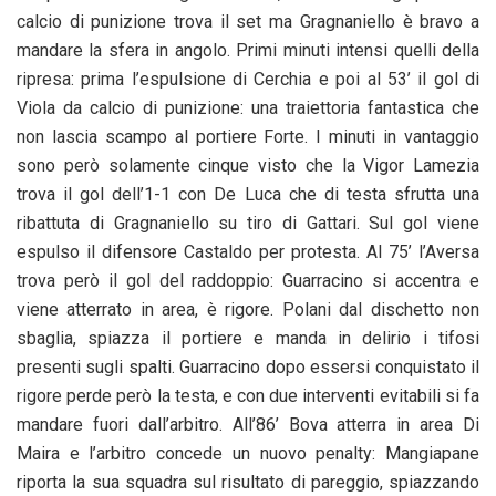
calcio di punizione trova il set ma Gragnaniello è bravo a
mandare la sfera in angolo. Primi minuti intensi quelli della
ripresa: prima l’espulsione di Cerchia e poi al 53’ il gol di
Viola da calcio di punizione: una traiettoria fantastica che
non lascia scampo al portiere Forte. I minuti in vantaggio
sono però solamente cinque visto che la Vigor Lamezia
trova il gol dell’1-1 con De Luca che di testa sfrutta una
ribattuta di Gragnaniello su tiro di Gattari. Sul gol viene
espulso il difensore Castaldo per protesta. Al 75’ l’Aversa
trova però il gol del raddoppio: Guarracino si accentra e
viene atterrato in area, è rigore. Polani dal dischetto non
sbaglia, spiazza il portiere e manda in delirio i tifosi
presenti sugli spalti. Guarracino dopo essersi conquistato il
rigore perde però la testa, e con due interventi evitabili si fa
mandare fuori dall’arbitro. All’86’ Bova atterra in area Di
Maira e l’arbitro concede un nuovo penalty: Mangiapane
riporta la sua squadra sul risultato di pareggio, spiazzando