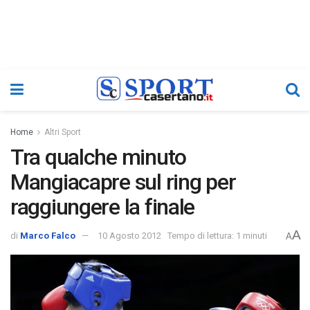
Home
Altri Sport
Tra qualche minuto
Mangiacapre sul ring per
raggiungere la finale
A
di
Marco Falco
10 Agosto 2012
Tempo di lettura: 1 minuti
A