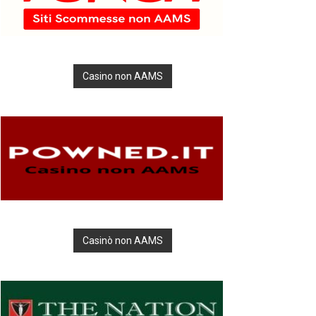
Casino non AAMS
Casinò non AAMS