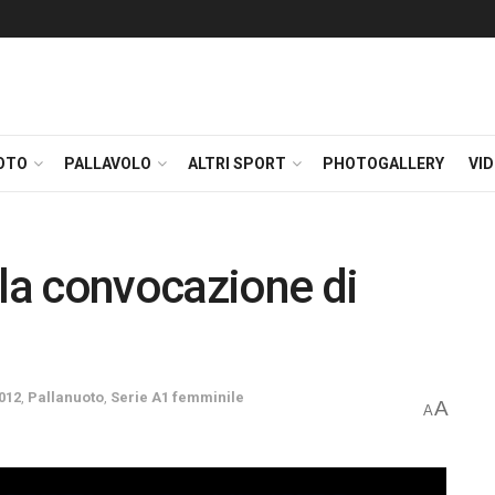
OTO
PALLAVOLO
ALTRI SPORT
PHOTOGALLERY
VI
 la convocazione di
012
,
Pallanuoto
,
Serie A1 femminile
A
A