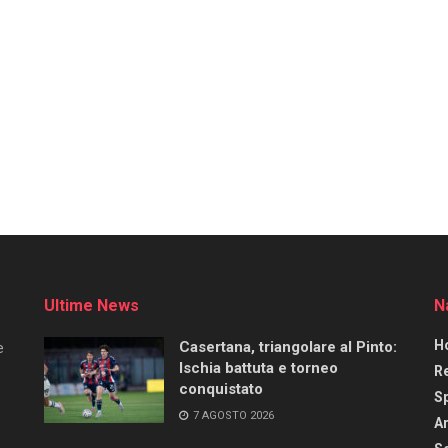
Ultime News
N
H
Casertana, triangolare al Pinto:
e
Ischia battuta e torneo
R
conquistato
S
7 AGOSTO 2026
Ar