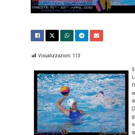
Visualizzazioni:
113
S
L
l
u
d
(
g
s
q