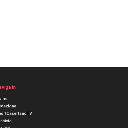
aviga in
ome
edazione
portCasertanoTV
chivio