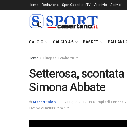
Home
Redazione
SportCasertanoTV
Archivio
Scrivici
CALCIO
CALCIO A 5
BASKET
PALLANU
Home
Olimpiadi Londra 2012
Setterosa, scontata
Simona Abbate
di
Marco Falco
7 Luglio 2012
in
Olimpiadi Londra 2
Tempo di lettura: 2 minuti