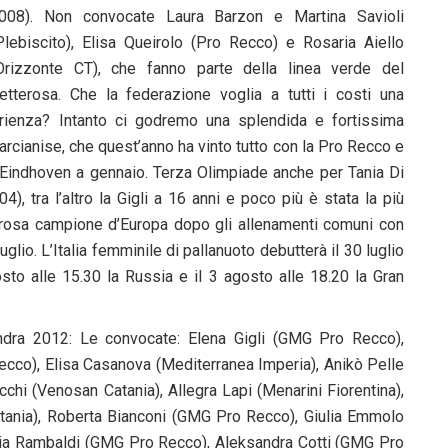
008). Non convocate Laura Barzon e Martina Savioli
Plebiscito), Elisa Queirolo (Pro Recco) e Rosaria Aiello
Orizzonte CT), che fanno parte della linea verde del
etterosa. Che la federazione voglia a tutti i costi una
ienza? Intanto ci godremo una splendida e fortissima
arcianise, che quest’anno ha vinto tutto con la Pro Recco e
di Eindhoven a gennaio. Terza Olimpiade anche per Tania Di
, tra l’altro la Gigli a 16 anni e poco più è stata la più
tterosa campione d’Europa dopo gli allenamenti comuni con
uglio. L’Italia femminile di pallanuoto debutterà il 30 luglio
gosto alle 15.30 la Russia e il 3 agosto alle 18.20 la Gran
dra 2012: Le convocate: Elena Gigli (GMG Pro Recco),
co), Elisa Casanova (Mediterranea Imperia), Anikò Pelle
cchi (Venosan Catania), Allegra Lapi (Menarini Fiorentina),
tania), Roberta Bianconi (GMG Pro Recco), Giulia Emmolo
ulia Rambaldi (GMG Pro Recco), Aleksandra Cotti (GMG Pro