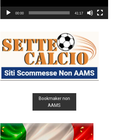
00:00
41:17
Bookmaker non
AAMS