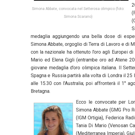
2
Simona Abbate, convocata nel Setterosa olimpico (foto:
(
Simona Scarano)
(
S
medaglia aggiungendo una bella dose di esper
Simona Abbate, orgoglio di Terra di Lavoro e di M
con la nazionale ha ottenuto l’oro agli Europei 
Mario ed Elena Gigli (entrambe oro ad Atene 2004)
giovane medaglia d’oro olimpica italiana. Il Se
Spagna e Russia partirà alla volta di Londra il 25 l
alle 15.30 con l’Australia; poi affronterà il 1° a
Bretagna.
Ecco le convocate per Lon
Simona Abbate (GMG Pro Rec
(IGM Ortigia), Federica Radi
Tania Di Mario (Venosan Ca
(Mediterranea Imperia), Gi