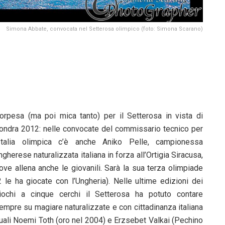
Simona Abbate, convocata nel Setterosa olimpico (foto: Simona Scarano)
orpesa (ma poi mica tanto) per il Setterosa in vista di
ondra 2012: nelle convocate del commissario tecnico per
’Italia olimpica c’è anche Aniko Pelle, campionessa
ngherese naturalizzata italiana in forza all’Ortigia Siracusa,
ove allena anche le giovanili. Sarà la sua terza olimpiade
2 le ha giocate con l’Ungheria). Nelle ultime edizioni dei
iochi a cinque cerchi il Setterosa ha potuto contare
empre su magiare naturalizzate e con cittadinanza italiana
uali Noemi Toth (oro nel 2004) e Erzsebet Valkai (Pechino