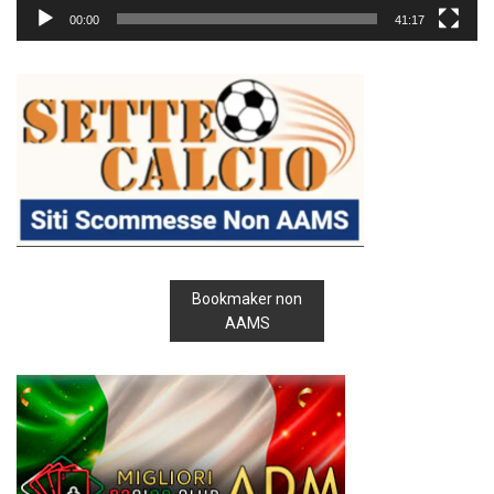
00:00
41:17
Bookmaker non
AAMS