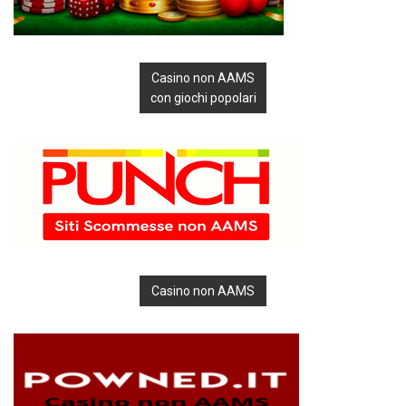
Casino non AAMS
con giochi popolari
Casino non AAMS