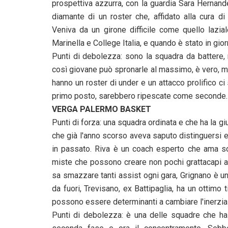
prospettiva azzurra, con la guardia Sara Hernand
diamante di un roster che, affidato alla cura d
Veniva da un girone difficile come quello lazi
Marinella e College Italia, e quando è stato in gior
Punti di debolezza: sono la squadra da battere,
così giovane può spronarle al massimo, è vero, m
hanno un roster di under e un attacco prolifico ci
primo posto, sarebbero ripescate come seconde.
VERGA PALERMO BASKET
Punti di forza: una squadra ordinata e che ha la 
che già l'anno scorso aveva saputo distinguersi e
in passato. Riva è un coach esperto che ama sor
miste che possono creare non pochi grattacapi ag
sa smazzare tanti assist ogni gara, Grignano è u
da fuori, Trevisano, ex Battipaglia, ha un ottimo
possono essere determinanti a cambiare l'inerzia 
Punti di debolezza: è una delle squadre che ha g