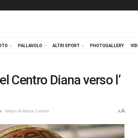
OTO
PALLAVOLO
ALTRI SPORT
PHOTOGALLERY
VI
el Centro Diana verso l’
A
e
Tempo di lettura: 2 minuti
A