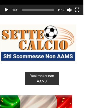
00:00
41:17
Bookmaker non
AAMS