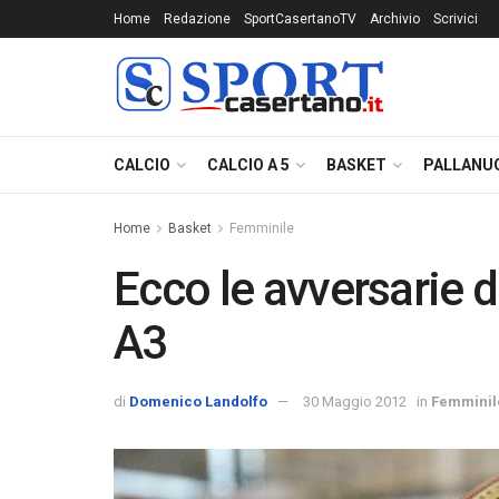
Home
Redazione
SportCasertanoTV
Archivio
Scrivici
CALCIO
CALCIO A 5
BASKET
PALLANU
Home
Basket
Femminile
Ecco le avversarie d
A3
di
Domenico Landolfo
30 Maggio 2012
in
Femminil