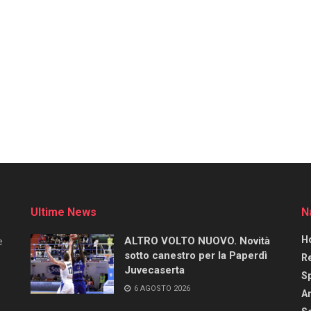
Ultime News
N
H
ALTRO VOLTO NUOVO. Novità
e
sotto canestro per la Paperdì
R
Juvecaserta
S
6 AGOSTO 2026
Ar