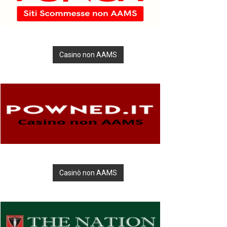
Casino non AAMS
Casinò non AAMS