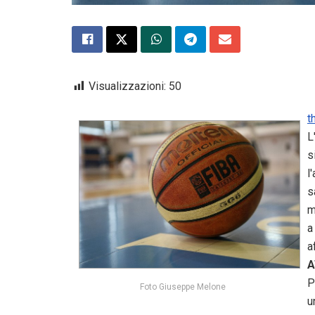
Visualizzazioni:
50
t
L
s
l
s
m
a
a
A
P
Foto Giuseppe Melone
u