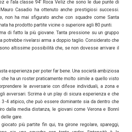
ez e l'ala classe 94' Roca Veliz che sono le due punte di
i Mauro Casadio ha ottenuto anche prestigiosi successi.
ale, non ha mai sfigurato anche con squadre come Santa
nata ha prodotto partite vicine o superiore agli 80 punti.
 ma di fatto la più giovane. Tanta pressione su un gruppo
a potrebbe rivelarsi arma a doppio taglio. Considerato che
 sono altissime possibilità che, se non dovesse arrivare il
giusta esperienza per poter far bene. Una società ambiziosa
 che ha un roster praticamente molto simile a quello visto
prendere le avversarie con difese individuali, a zona e
li avversari. Scrima è un play di sicura esperienza e che
n 3-4 atipico, che può essere dominante sia da dentro che
 tiro dalla media distanza, le giovani come Verona e Bonnì
delle gare.
iocato più partite fin qui, tra girone regolare, spareggi,