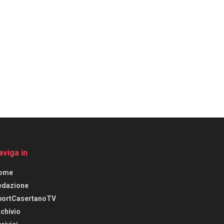
aviga in
ome
edazione
portCasertanoTV
chivio