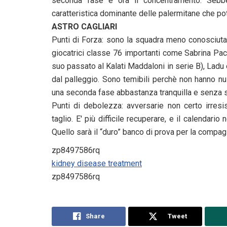
seconda fase e ora il concentramento. Sebbe
caratteristica dominante delle palermitane che po
ASTRO CAGLIARI
Punti di Forza: sono la squadra meno conosciuta
giocatrici classe 76 importanti come Sabrina Pacil
suo passato al Kalati Maddaloni in serie B), Ladu
dal palleggio. Sono temibili perchè non hanno 
una seconda fase abbastanza tranquilla e senza s
Punti di debolezza: avversarie non certo irresi
taglio. E' più difficile recuperare, e il calendar
Quello sarà il “duro” banco di prova per la compag
zp8497586rq
kidney disease treatment
zp8497586rq
Share
Tweet