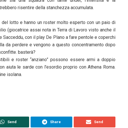
ne sia una squadra con tante under, l'intensità è la
trebbero risentire della stanchezza accumulata.
 del lotto e hanno un roster molto esperto con un paio di
io (giocatrice assai nota in Terra di Lavoro visto anche il
 e Sacceddu, con il play De Plano a fare pentole e coperchi
nulla da perdere e vengono a questo concentramento dopo
confitte. basterà?
stibili e roster “anziano” possono essere armi a doppio
io non aiuta le sarde con l'esordio proprio con Athena Roma.
ine isolana.
Send
Share
Send