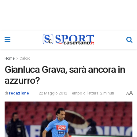
Home
Calcio
Gianluca Grava, sarà ancora in
azzurro?
A
di
redazione
22 Maggio 2012
Tempo di lettura: 2 minuti
A