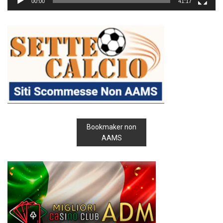
00:00
41:17
Bookmaker non
AAMS