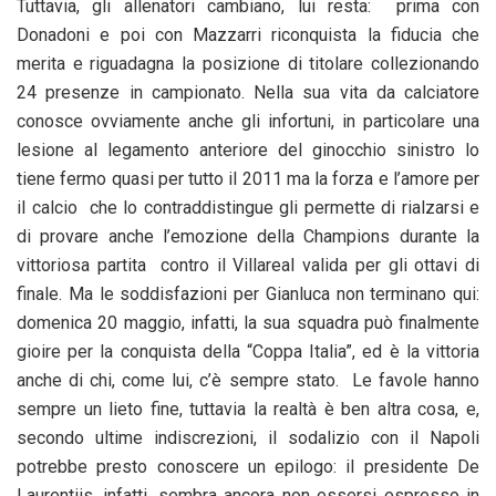
Tuttavia, gli allenatori cambiano, lui resta: prima con
Donadoni e poi con Mazzarri riconquista la fiducia che
merita e riguadagna la posizione di titolare collezionando
24 presenze in campionato. Nella sua vita da calciatore
conosce ovviamente anche gli infortuni, in particolare una
lesione al legamento anteriore del ginocchio sinistro lo
tiene fermo quasi per tutto il 2011 ma la forza e l’amore per
il calcio che lo contraddistingue gli permette di rialzarsi e
di provare anche l’emozione della Champions durante la
vittoriosa partita contro il Villareal valida per gli ottavi di
finale. Ma le soddisfazioni per Gianluca non terminano qui:
domenica 20 maggio, infatti, la sua squadra può finalmente
gioire per la conquista della “Coppa Italia”, ed è la vittoria
anche di chi, come lui, c’è sempre stato. Le favole hanno
sempre un lieto fine, tuttavia la realtà è ben altra cosa, e,
secondo ultime indiscrezioni, il sodalizio con il Napoli
potrebbe presto conoscere un epilogo: il presidente De
Laurentiis, infatti, sembra ancora non essersi espresso in