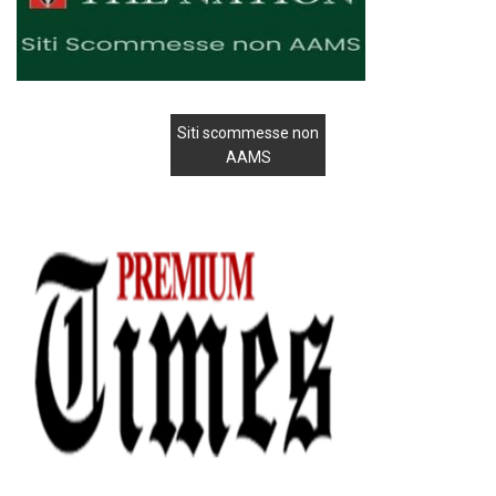
Siti scommesse non
AAMS