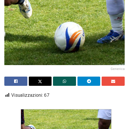
Generica
Visualizzazioni:
67