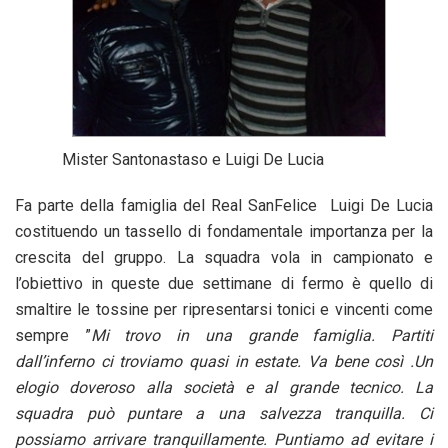
Mister Santonastaso e Luigi De Lucia
Fa parte della famiglia del Real SanFelice Luigi De Lucia
costituendo un tassello di fondamentale importanza per la
crescita del gruppo. La squadra vola in campionato e
l’obiettivo in queste due settimane di fermo è quello di
smaltire le tossine per ripresentarsi tonici e vincenti come
sempre ”
Mi trovo in una grande famiglia. Partiti
dall’inferno ci troviamo quasi in estate. Va bene così .Un
elogio doveroso alla società e al grande tecnico. La
squadra può puntare a una salvezza tranquilla. Ci
possiamo arrivare tranquillamente. Puntiamo ad evitare i