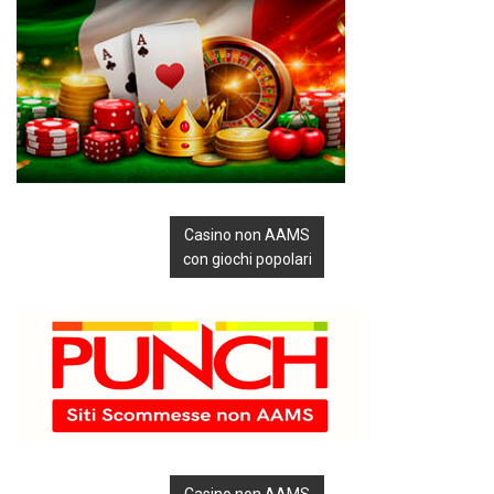
Casino non AAMS
con giochi popolari
Casino non AAMS