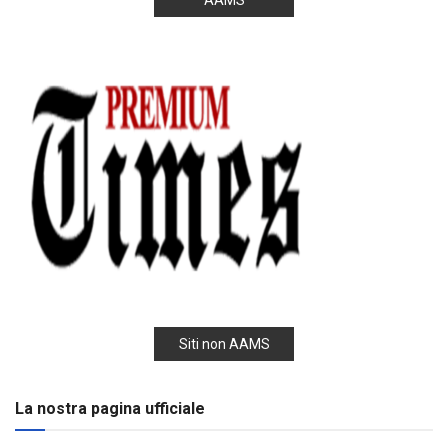
Siti non AAMS
La nostra pagina ufficiale