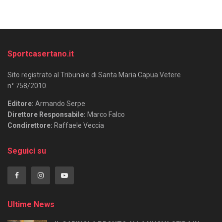
Sportcasertano.it
Sito registrato al Tribunale di Santa Maria Capua Vetere
n° 758/2010.
Editore:
Armando Serpe
Direttore Responsabile:
Marco Falco
Condirettore:
Raffaele Veccia
Seguici su
Ultime News