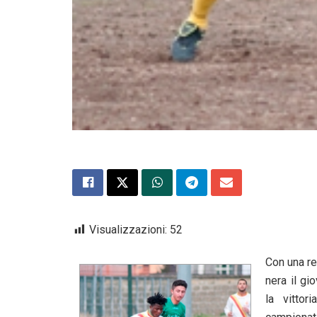
Visualizzazioni:
52
Con una re
nera il gi
la vittor