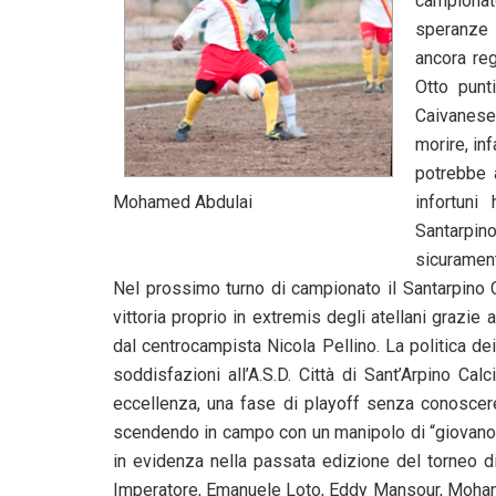
campionat
speranze 
ancora re
Otto punt
Caivanese,
morire, in
potrebbe 
infortun
Mohamed Abdulai
Santarpi
sicurament
Nel prossimo turno di campionato il Santarpino Ca
vittoria proprio in extremis degli atellani grazie
dal centrocampista Nicola Pellino. La politica dei
soddisfazioni all’A.S.D. Città di Sant’Arpino C
eccellenza, una fase di playoff senza conoscere
scendendo in campo con un manipolo di “giovanotti”
in evidenza nella passata edizione del torneo d
Imperatore, Emanuele Loto, Eddy Mansour, Mohame