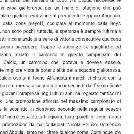
o in casa del fanalino di coda Vis Capua, riaccende le
in casa giallorossa per un finale di stagione che può
galare qualche emozione al presidente Peppino Angelino.
i dalla zona playoff, occupata al momento dalla Boys
 non sono pochi, tuttavia, la speranza è sempre l’ultima a
fatti, incanalando una serie di vittorie consecutive qualcosa
ancora succedere. Troppe le assenze tra squalifiche ed
i hanno minato il cammino in questo campionato del
no Calcio, un cammino che, poteva e doveva essere,
e migliore vista le potenzialità della squadra giallorossa.
lcio ospita il Teano. All’andata il match si chiuse con la
 alla rete messa a segno a pochi secondi dal fischio finale
 giovani intrapresa negli ultimi anni ha regalato tantissimi
alcio. Una promozione sfiorata nel massimo campionato di
 la sconfitta, in classifica seconda nella regular season
 non è cosa da tutti i giorni. Tanti gioielli si sono messi
i promozione dai più collaudati Nicola Pellino, Domenico
d Abdulai, tanto per citare qualche nome. Comunque, c’è