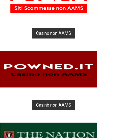
Casino non AAMS
Casinò non AAMS