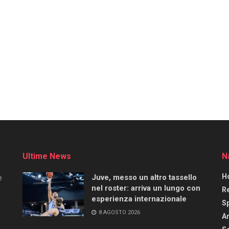
Ultime News
N
H
Juve, messo un altro tassello
e
nel roster: arriva un lungo con
R
esperienza internazionale
S
8 AGOSTO 2026
Ar