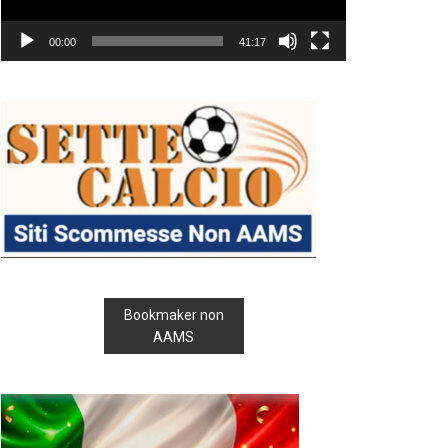
00:00
41:17
Bookmaker non
AAMS