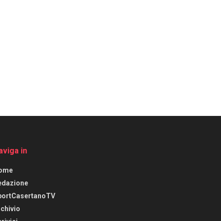
aviga in
ome
edazione
portCasertanoTV
chivio