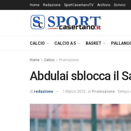
Home
Redazione
SportCasertanoTV
Archivio
Scrivici
CALCIO
CALCIO A 5
BASKET
PALLANU
Home
Calcio
Promozione
Abdulai sblocca il S
di
redazione
1 Marzo 2012
in
Promozione
Tempo di