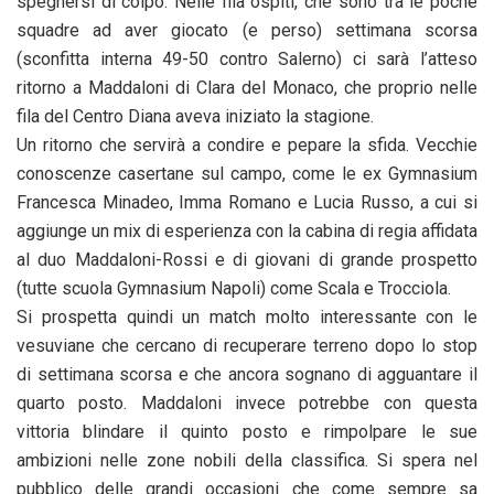
spegnersi di colpo. Nelle fila ospiti, che sono tra le poche
squadre ad aver giocato (e perso) settimana scorsa
(sconfitta interna 49-50 contro Salerno) ci sarà l’atteso
ritorno a Maddaloni di Clara del Monaco, che proprio nelle
fila del Centro Diana aveva iniziato la stagione.
Un ritorno che servirà a condire e pepare la sfida. Vecchie
conoscenze casertane sul campo, come le ex Gymnasium
Francesca Minadeo, Imma Romano e Lucia Russo, a cui si
aggiunge un mix di esperienza con la cabina di regia affidata
al duo Maddaloni-Rossi e di giovani di grande prospetto
(tutte scuola Gymnasium Napoli) come Scala e Trocciola.
Si prospetta quindi un match molto interessante con le
vesuviane che cercano di recuperare terreno dopo lo stop
di settimana scorsa e che ancora sognano di agguantare il
quarto posto. Maddaloni invece potrebbe con questa
vittoria blindare il quinto posto e rimpolpare le sue
ambizioni nelle zone nobili della classifica. Si spera nel
pubblico delle grandi occasioni che come sempre sa