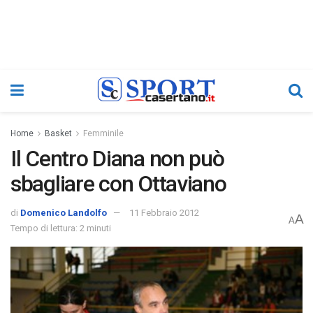
Home
Basket
Femminile
Il Centro Diana non può
sbagliare con Ottaviano
di
Domenico Landolfo
11 Febbraio 2012
A
A
Tempo di lettura: 2 minuti