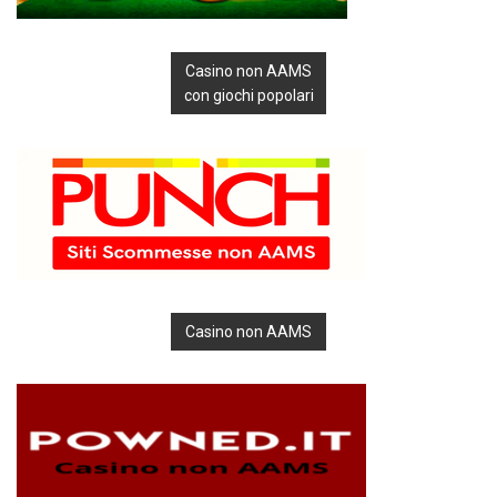
Casino non AAMS
con giochi popolari
Casino non AAMS