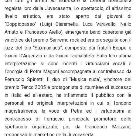
con tutti gli artisti ad indossare la canotta bianconera
regalata loro dalla Juvecaserta. Lo spettacolo, di altissimo
livello artistico, era stato aperto dai giovani di
“Doppiopasso” (Luigi Ciaramella, Luca Varavallo, Nello
Amato e Francesco Aiello), emergente band casertana già
vincitrice del premio Sanremo rock ed era proseguita con il
jazz del trio “Saxmaniacs”, composto dai fratelli Beppe e
Gianni D’Argenzio e da Gianni Taglialatela. Sulla loro ultima
interpretazione si sono inseriti i virtuosismi vocali e
l’energia di Petra Magoni accompagnata al contrabasso da
Ferruccio Spinetti. Il duo di “Musica nuda”, vincitore del
premio Tenco 2005 e protagonista di tournèee di successo
in Italia ed all’estero, ha infiammato il pubblico con le
personali ed originali interpretazioni in cui si fondono
magistralmente la voce di Petra ed i virtuosismi al
contrabasso di Ferruccio, principale promotore dello
spettacolo organizzato, poi, da Francesco Marzano,
responsabile marketing della Juvecaserta.