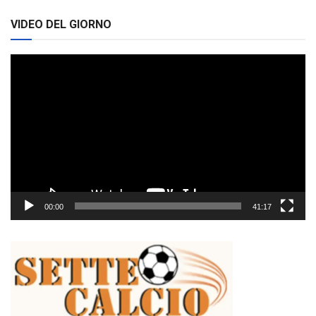
VIDEO DEL GIORNO
Video
Player
00:00
41:17