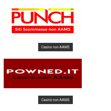
Casino non AAMS
Casinò non AAMS