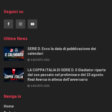
Seguici su
Ultime News
SERIE D. Ecco la data di pubblicazione dei
calendari
6 AGOSTO 2026
LA COPPA ITALIA DI SERIE D. Il Gladiator riparte
dal suo passato nel preliminare del 23 agosto.
Real Aversa in attesa dell’avversario
6 AGOSTO 2026
Naviga in
Home