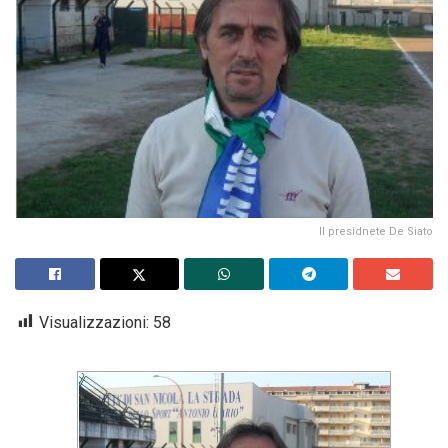
Il presidnete De Siato
Visualizzazioni:
58