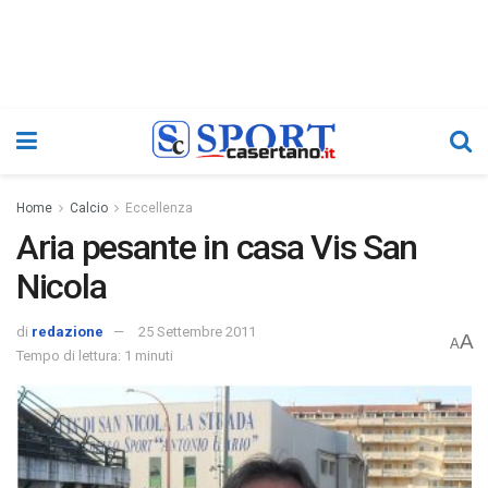
Home
Calcio
Eccellenza
Aria pesante in casa Vis San
Nicola
di
redazione
25 Settembre 2011
A
A
Tempo di lettura: 1 minuti