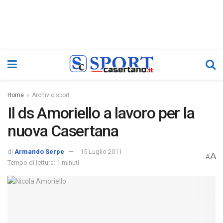
Home
Archivio sport
Il ds Amoriello a lavoro per la
nuova Casertana
di
Armando Serpe
15 Luglio 2011
A
A
Tempo di lettura: 1 minuti