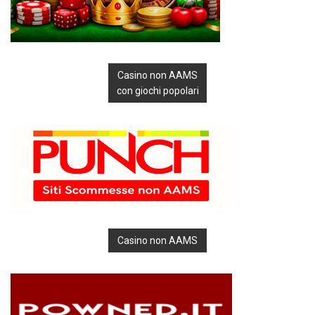
Casino non AAMS
con giochi popolari
Casino non AAMS