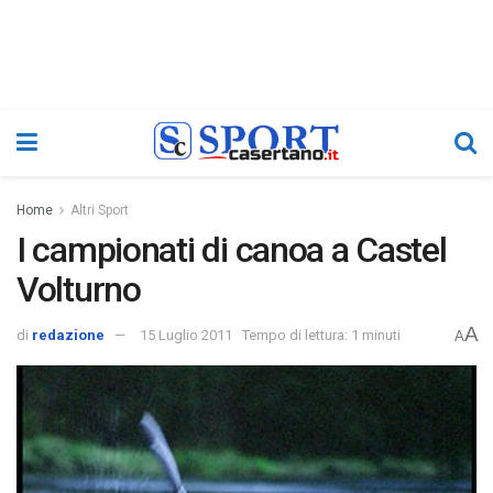
Home
Altri Sport
I campionati di canoa a Castel
Volturno
A
di
redazione
15 Luglio 2011
Tempo di lettura: 1 minuti
A