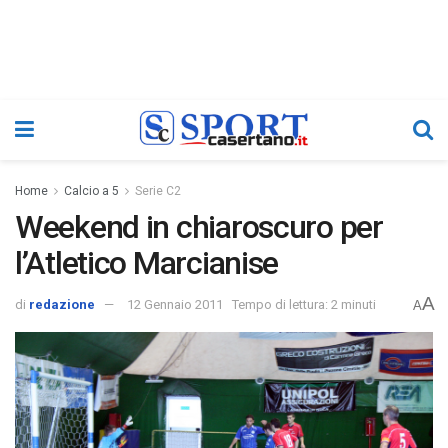
Home
Calcio a 5
Serie C2
Weekend in chiaroscuro per
l’Atletico Marcianise
A
di
redazione
12 Gennaio 2011
Tempo di lettura: 2 minuti
A