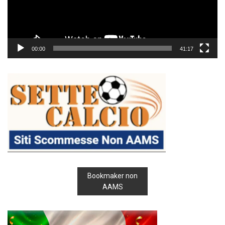
00:00
41:17
Bookmaker non
AAMS