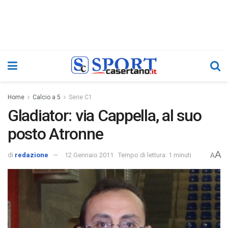
Home
Calcio a 5
Serie C1
Gladiator: via Cappella, al suo
posto Atronne
A
di
redazione
12 Gennaio 2011
Tempo di lettura: 1 minuti
A