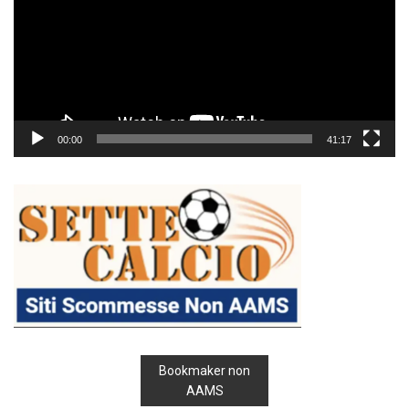
00:00
41:17
Bookmaker non
AAMS