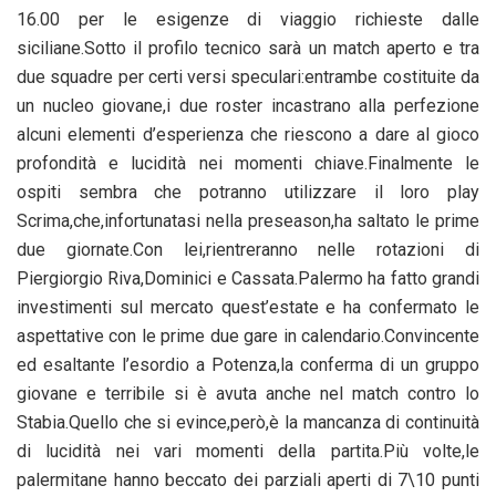
16.00 per le esigenze di viaggio richieste dalle
siciliane.Sotto il profilo tecnico sarà un match aperto e tra
due squadre per certi versi speculari:entrambe costituite da
un nucleo giovane,i due roster incastrano alla perfezione
alcuni elementi d’esperienza che riescono a dare al gioco
profondità e lucidità nei momenti chiave.Finalmente le
ospiti sembra che potranno utilizzare il loro play
Scrima,che,infortunatasi nella preseason,ha saltato le prime
due giornate.Con lei,rientreranno nelle rotazioni di
Piergiorgio Riva,Dominici e Cassata.Palermo ha fatto grandi
investimenti sul mercato quest’estate e ha confermato le
aspettative con le prime due gare in calendario.Convincente
ed esaltante l’esordio a Potenza,la conferma di un gruppo
giovane e terribile si è avuta anche nel match contro lo
Stabia.Quello che si evince,però,è la mancanza di continuità
di lucidità nei vari momenti della partita.Più volte,le
palermitane hanno beccato dei parziali aperti di 7\10 punti