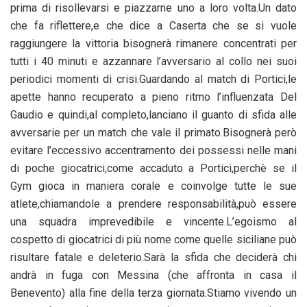
prima di risollevarsi e piazzarne uno a loro volta.Un dato
che fa riflettere,e che dice a Caserta che se si vuole
raggiungere la vittoria bisognerà rimanere concentrati per
tutti i 40 minuti e azzannare l’avversario al collo nei suoi
periodici momenti di crisi.Guardando al match di Portici,le
apette hanno recuperato a pieno ritmo l’influenzata Del
Gaudio e quindi,al completo,lanciano il guanto di sfida alle
avversarie per un match che vale il primato.Bisognerà però
evitare l’eccessivo accentramento dei possessi nelle mani
di poche giocatrici,come accaduto a Portici,perchè se il
Gym gioca in maniera corale e coinvolge tutte le sue
atlete,chiamandole a prendere responsabilità,può essere
una squadra imprevedibile e vincente.L’egoismo al
cospetto di giocatrici di più nome come quelle siciliane può
risultare fatale e deleterio.Sarà la sfida che deciderà chi
andrà in fuga con Messina (che affronta in casa il
Benevento) alla fine della terza giornata.Stiamo vivendo un