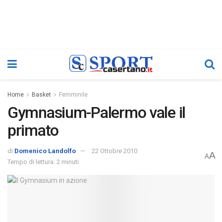
Home
Basket
Femminile
Gymnasium-Palermo vale il
primato
di
Domenico Landolfo
22 Ottobre 2010
A
A
Tempo di lettura: 2 minuti