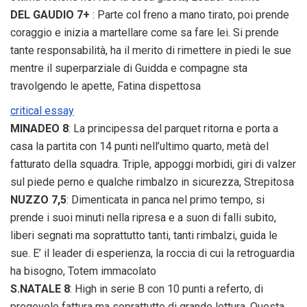
DEL GAUDIO 7+
: Parte col freno a mano tirato, poi prende
coraggio e inizia a martellare come sa fare lei. Si prende
tante responsabilità, ha il merito di rimettere in piedi le sue
mentre il superparziale di Guidda e compagne sta
travolgendo le apette, Fatina dispettosa
critical essay
MINADEO 8
: La principessa del parquet ritorna e porta a
casa la partita con 14 punti nell’ultimo quarto, metà del
fatturato della squadra. Triple, appoggi morbidi, giri di valzer
sul piede perno e qualche rimbalzo in sicurezza, Strepitosa
NUZZO 7,5
: Dimenticata in panca nel primo tempo, si
prende i suoi minuti nella ripresa e a suon di falli subito,
liberi segnati ma soprattutto tanti, tanti rimbalzi, guida le
sue. E’ il leader di esperienza, la roccia di cui la retroguardia
ha bisogno, Totem immacolato
S.NATALE 8
: High in serie B con 10 punti a referto, di
pregevole fattura ma soprattutto di grande lettura. Questa