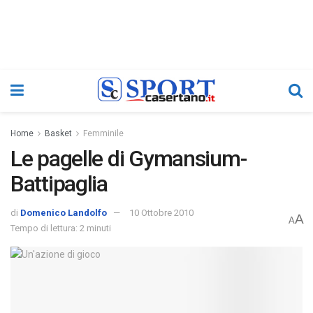
Home
Basket
Femminile
Le pagelle di Gymansium-
Battipaglia
di
Domenico Landolfo
10 Ottobre 2010
A
A
Tempo di lettura: 2 minuti