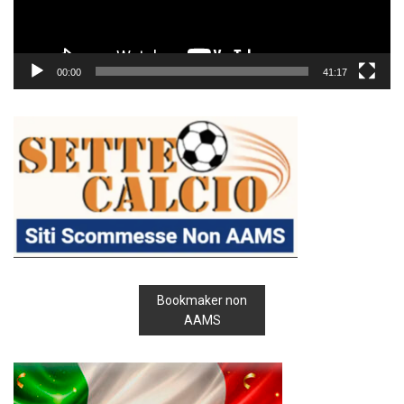
00:00
41:17
Bookmaker non
AAMS