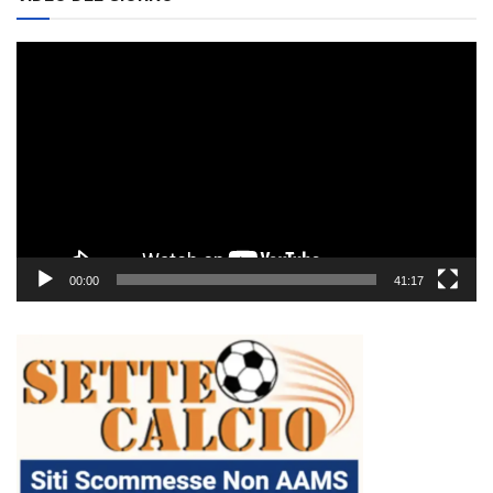
Video
Player
00:00
41:17