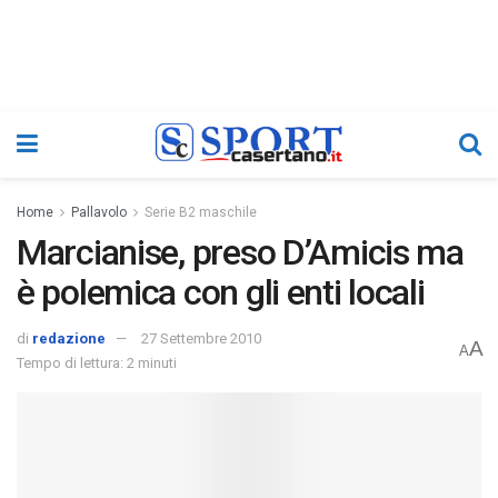
Home
Pallavolo
Serie B2 maschile
Marcianise, preso D’Amicis ma
è polemica con gli enti locali
di
redazione
27 Settembre 2010
A
A
Tempo di lettura: 2 minuti