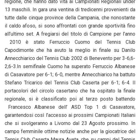
regione, che hanno dato vita ai Campionati Regionali under
13 maschili. In gara una ventina di tredicenni provenienti da
tutte dalle cinque province della Campania, che nonostante
il caldo afoso, si sono affrontati con grande sportività fino
all’ultimo set. A fregiarsi del titolo di Campione per l’anno
2010 è stato Ferruccio Cuomo del Tennis Club
Capodimonte che ha avuto la meglio in finale su Danilo
Annecchiarico del Tennis Club 2002 di Benevento per 3-6;6-
2;6-3.In semifinale Cuomo ha superato Ferruccio Albanese
di Casavatore per 6-1; 6-0, mentre Annecchiarico ha battuto
Stefano Tricarico del Tennis Club Caserta per 6-1; 6-4. Il
portacolori del circolo casertano che ha ospitato la finale
regionale, si è classificato poi al terzo posto battendo
Francesco Albanese dell’ ASD Top 1 di Casavatore,
garantendosi così l’accesso ai prossimi Campionati Italiani
che si svolgeranno a Livorno dal 23 Agosto prossimo. In
campo femminile ottime notizie anche per la giocatrice del
Tennis Club Caserta Maura Aveta, che su campi del Tennis