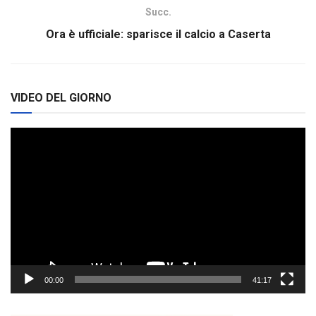
Succ.
Ora è ufficiale: sparisce il calcio a Caserta
VIDEO DEL GIORNO
Video
Player
00:00
41:17