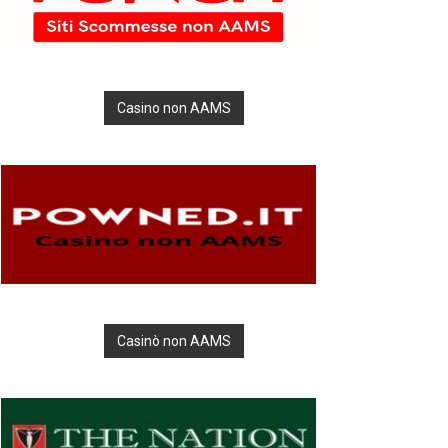
Casino non AAMS
Casinò non AAMS