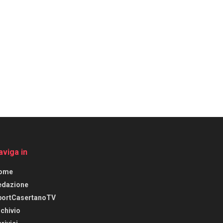
aviga in
ome
edazione
portCasertanoTV
chivio