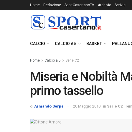
Home
Redazione
SportCasertanoTV
Archivio
Scrivici
CALCIO
CALCIO A 5
BASKET
PALLANU
Home
Calcio a 5
Serie C2
Miseria e Nobiltà M
primo tassello
di
Armando Serpe
20 Maggio 2010
in
Serie C2
Temp