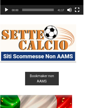
00:00
41:17
Bookmaker non
AAMS