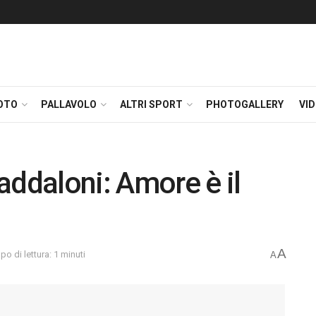
OTO
PALLAVOLO
ALTRI SPORT
PHOTOGALLERY
VI
addaloni: Amore è il
A
o di lettura: 1 minuti
A