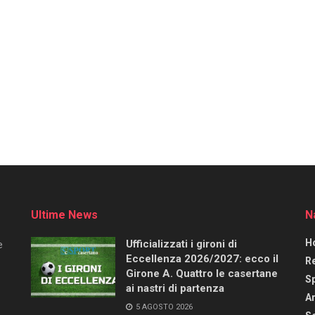
Ultime News
N
H
Ufficializzati i gironi di
e
Eccellenza 2026/2027: ecco il
R
Girone A. Quattro le casertane
S
ai nastri di partenza
Ar
5 AGOSTO 2026