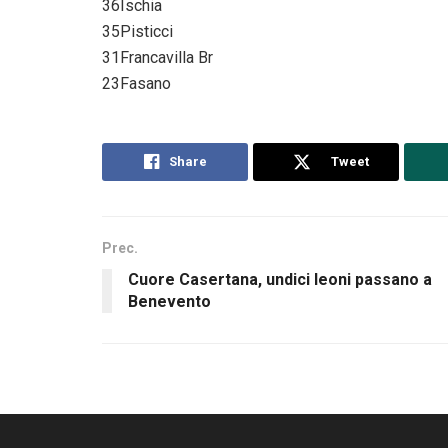
36Ischia
35Pisticci
31Francavilla Br
23Fasano
Share
Tweet
Prec.
Cuore Casertana, undici leoni passano a
Benevento