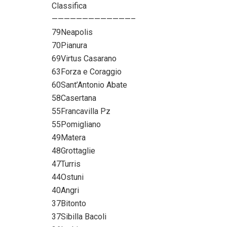
Classifica
—————————————–
79Neapolis
70Pianura
69Virtus Casarano
63Forza e Coraggio
60Sant’Antonio Abate
58Casertana
55Francavilla Pz
55Pomigliano
49Matera
48Grottaglie
47Turris
44Ostuni
40Angri
37Bitonto
37Sibilla Bacoli