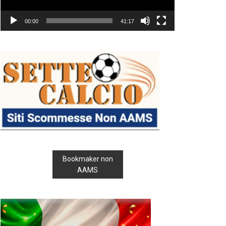
00:00
41:17
Bookmaker non
AAMS