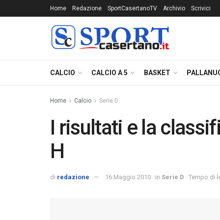
Home
Redazione
SportCasertanoTV
Archivio
Scrivici
CALCIO
CALCIO A 5
BASKET
PALLANU
Home
Calcio
Serie D
I risultati e la class
H
di
redazione
16 Maggio 2010
in
Serie D
Tempo di le