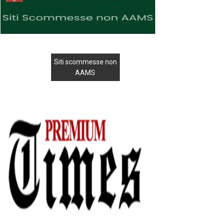
Siti scommesse non
AAMS