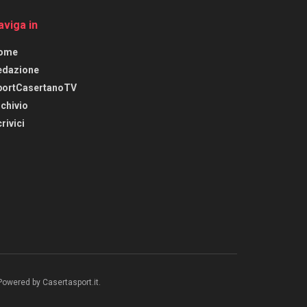
aviga in
ome
edazione
portCasertanoTV
chivio
rivici
 Powered by Casertasport.it.