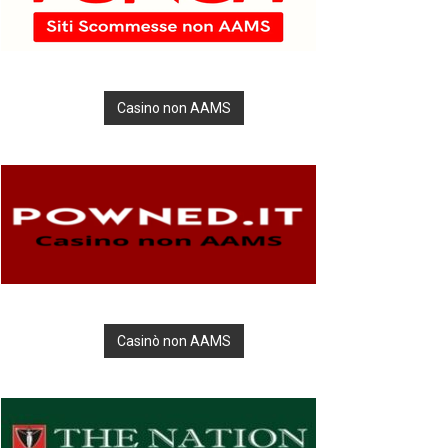
Casino non AAMS
Casinò non AAMS