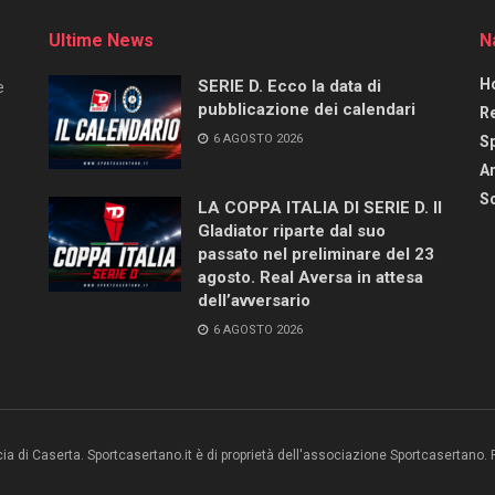
Ultime News
N
H
SERIE D. Ecco la data di
e
pubblicazione dei calendari
R
6 AGOSTO 2026
S
Ar
Sc
LA COPPA ITALIA DI SERIE D. Il
Gladiator riparte dal suo
passato nel preliminare del 23
agosto. Real Aversa in attesa
dell’avversario
6 AGOSTO 2026
ncia di Caserta. Sportcasertano.it è di proprietà dell'associazione Sportcasertano.