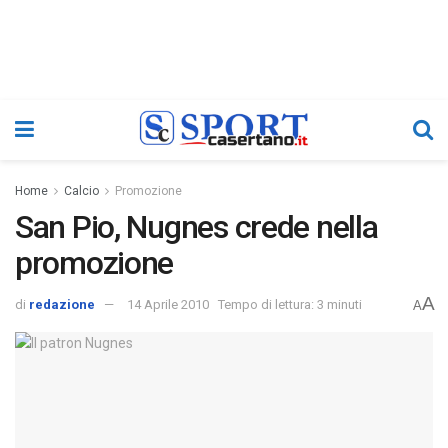
Home
Calcio
Promozione
San Pio, Nugnes crede nella
promozione
A
di
redazione
14 Aprile 2010
Tempo di lettura: 3 minuti
A