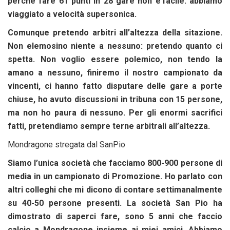
perché fare 61 punti in 28 gare non e’facile: abbiamo
viaggiato a velocità supersonica.
Comunque pretendo arbitri all’altezza della sitazione.
Non elemosino niente a nessuno: pretendo quanto ci
spetta. Non voglio essere polemico, non tendo la
amano a nessuno, finiremo il nostro campionato da
vincenti, ci hanno fatto disputare delle gare a porte
chiuse, ho avuto discussioni in tribuna con 15 persone,
ma non ho paura di nessuno. Per gli enormi sacrifici
fatti, pretendiamo sempre terne arbitrali all’altezza.
Mondragone stregata dal SanPio
Siamo l’unica società che facciamo 800-900 persone di
media in un campionato di Promozione. Ho parlato con
altri colleghi che mi dicono di contare settimanalmente
su 40-50 persone presenti. La società San Pio ha
dimostrato di saperci fare, sono 5 anni che faccio
calcio a Mondragone insieme ai miei amici. Abbiamo