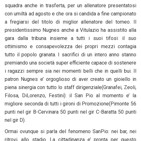
squadra anche in trasferta, per un allenatore presentatosi
con umiltà ad agosto e che ora si candida a fine campionato
a fregiarsi del titolo di miglior allenatore del torneo. Il
presidentissimo Nugnes anche a Vitulazio ha assistito alla
gara dalla tribuna insieme a tutti i suoi tifosi: il suo
ottimismo e consapevolezza dei propri mezzi contagia
tutto il popolo granata. I sacrifici di un intero anno stanno
premiando una società super efficiente capace di sostenere
i ragazzi sempre sia nei momenti belli che in quelli bui. Il
patron Nugnes e’ orgoglioso di aver creato un gioiello in
piena sinergia con tutto lo staff dirigenziale(Granafei, Zeoli,
Filosa, DiLorenzo, Festini): il San Pio al momento e’ la
migliore seconda di tutti i gironi di Promozione(Pimonte 56
punti nel gir B-Cervinara 50 punti nel gir C-Baratta 50 punti
nel gir D).
Ormai ovunque si parla del fenomeno SanPio: nei bar, nei
ritrovi, allo stadio. La cittadinanza e’ pronta per questo