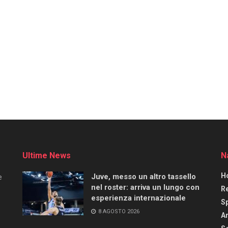
Ultime News
N
H
Juve, messo un altro tassello
e
nel roster: arriva un lungo con
R
esperienza internazionale
S
8 AGOSTO 2026
Ar