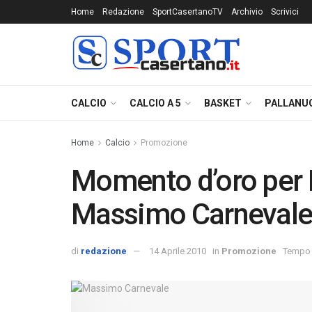
Home
Redazione
SportCasertanoTV
Archivio
Scrivici
CALCIO
CALCIO A 5
BASKET
PALLANU
Home
Calcio
Promozione
Momento d’oro per 
Massimo Carneval
di
redazione
14 Aprile 2010
in
Promozione
Tempo d