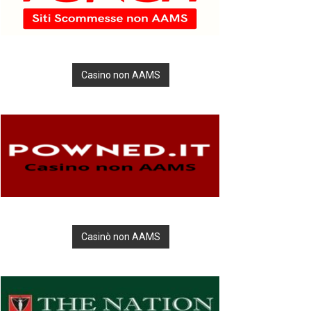
Casino non AAMS
Casinò non AAMS