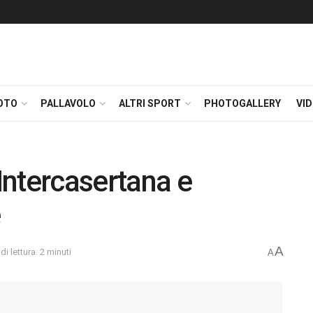
OTO
PALLAVOLO
ALTRI SPORT
PHOTOGALLERY
VI
Intercasertana e
e
A
i lettura: 2 minuti
A