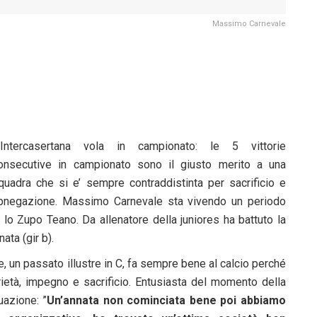
Massimo Carnevale
’Intercasertana vola in campionato: le 5 vittorie
onsecutive in campionato sono il giusto merito a una
quadra che si e’ sempre contraddistinta per sacrificio e
bnegazione. Massimo Carnevale sta vivendo un periodo
lo Zupo Teano. Da allenatore della juniores ha battuto la
ata (gir b).
un passato illustre in C, fa sempre bene al calcio perché
rietà, impegno e sacrificio. Entusiasta del momento della
uazione: ”
Un’annata non cominciata bene poi abbiamo