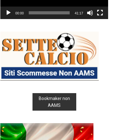
00:00
41:17
Bookmaker non
AAMS