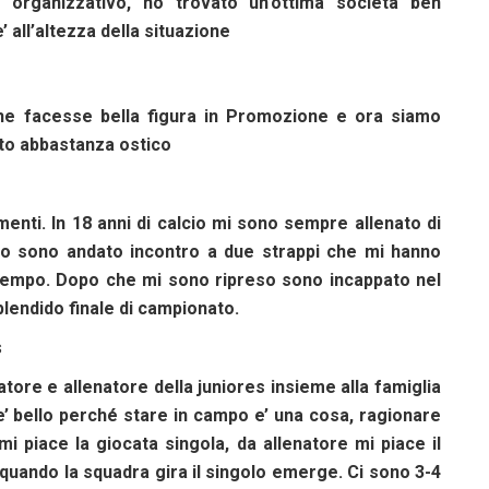
o organizzativo, ho trovato un’ottima società ben
’ all’altezza della situazione
che facesse bella figura in Promozione e ora siamo
ato abbastanza ostico
menti. In 18 anni di calcio mi sono sempre allenato di
to sono andato incontro a due strappi che mi hanno
 tempo. Dopo che mi sono ripreso sono incappato nel
lendido finale di campionato.
s
tore e allenatore della juniores insieme alla famiglia
o e’ bello perché stare in campo e’ una cosa, ragionare
mi piace la giocata singola, da allenatore mi piace il
 quando la squadra gira il singolo emerge. Ci sono 3-4