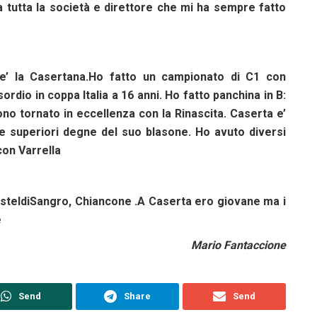
 tutta la società e direttore che mi ha sempre fatto
a e’ la Casertana.Ho fatto un campionato di C1 con
dio in coppa Italia a 16 anni. Ho fatto panchina in B:
no tornato in eccellenza con la Rinascita. Caserta e’
ie superiori degne del suo blasone. Ho avuto diversi
con Varrella
CasteldiSangro, Chiancone .A Caserta ero giovane ma i
e
Mario Fantaccione
Send
Share
Send