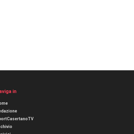
aviga in
ome
edazione
portCasertanoTV
chivio