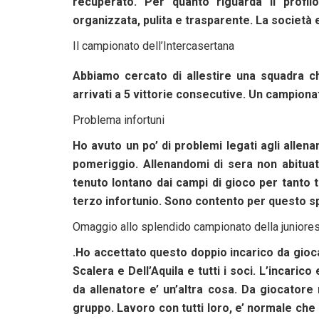
recuperato. Per quanto riguarda il profil
organizzata, pulita e trasparente. La società e
Il campionato dell’Intercasertana
Abbiamo cercato di allestire una squadra 
arrivati a 5 vittorie consecutive. Un campion
Problema infortuni
Ho avuto un po’ di problemi legati agli allena
pomeriggio. Allenandomi di sera non abitua
tenuto lontano dai campi di gioco per tanto
terzo infortunio. Sono contento per questo sp
Omaggio allo splendido campionato della juniore
.Ho accettato questo doppio incarico da gioca
Scalera e Dell’Aquila e tutti i soci. L’incaric
da allenatore e’ un’altra cosa. Da giocatore 
gruppo. Lavoro con tutti loro, e’ normale che