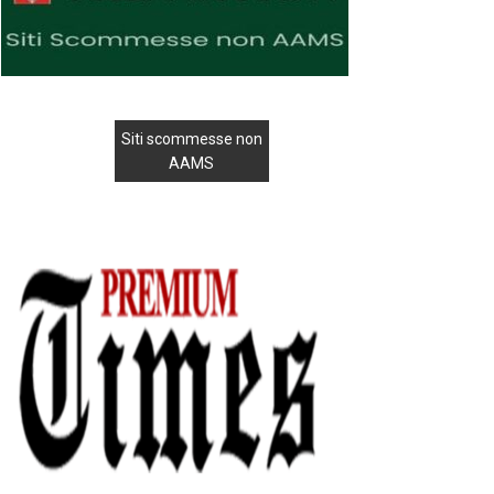
Siti scommesse non
AAMS