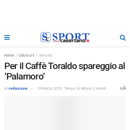
Home
Calcio a 5
Serie A2
Per il Caffè Toraldo spareggio al
‘Palamoro’
A
di
redazione
19 Marzo 2010
Tempo di lettura: 2 minuti
A