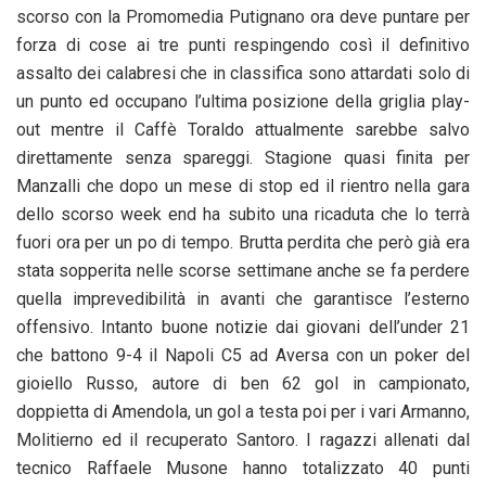
scorso con la Promomedia Putignano ora deve puntare per
forza di cose ai tre punti respingendo così il definitivo
assalto dei calabresi che in classifica sono attardati solo di
un punto ed occupano l’ultima posizione della griglia play-
out mentre il Caffè Toraldo attualmente sarebbe salvo
direttamente senza spareggi. Stagione quasi finita per
Manzalli che dopo un mese di stop ed il rientro nella gara
dello scorso week end ha subito una ricaduta che lo terrà
fuori ora per un po di tempo. Brutta perdita che però già era
stata sopperita nelle scorse settimane anche se fa perdere
quella imprevedibilità in avanti che garantisce l’esterno
offensivo. Intanto buone notizie dai giovani dell’under 21
che battono 9-4 il Napoli C5 ad Aversa con un poker del
gioiello Russo, autore di ben 62 gol in campionato,
doppietta di Amendola, un gol a testa poi per i vari Armanno,
Molitierno ed il recuperato Santoro. I ragazzi allenati dal
tecnico Raffaele Musone hanno totalizzato 40 punti