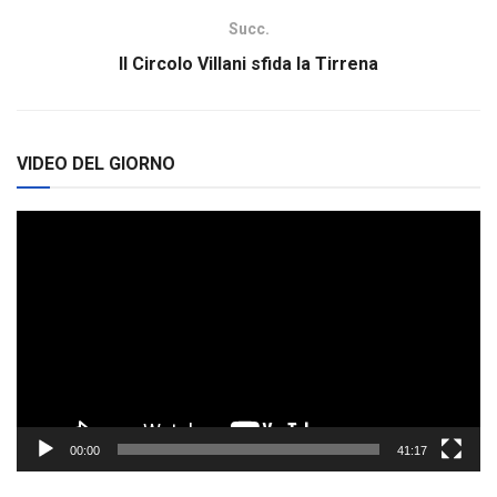
Succ.
Il Circolo Villani sfida la Tirrena
VIDEO DEL GIORNO
Video
Player
00:00
41:17