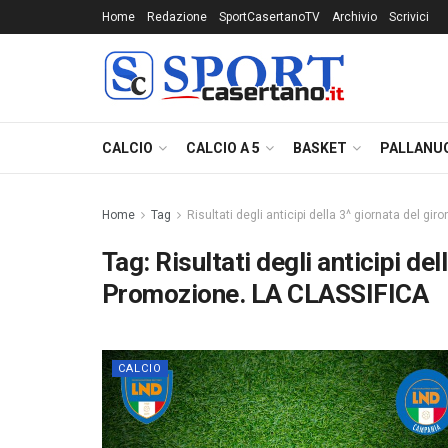
Home
Redazione
SportCasertanoTV
Archivio
Scrivici
CALCIO
CALCIO A 5
BASKET
PALLANU
Home
Tag
Risultati degli anticipi della 3^ giornata del g
Tag:
Risultati degli anticipi del
Promozione. LA CLASSIFICA
CALCIO