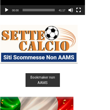
00:00
41:17
Bookmaker non
AAMS