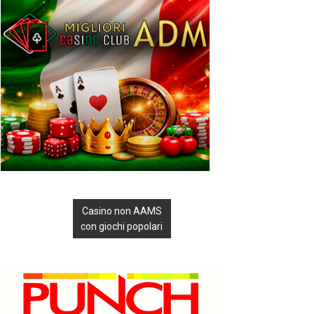
Casino non AAMS
con giochi popolari