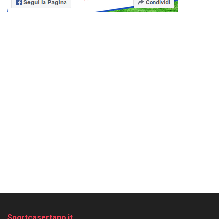
Sportcasertano.it