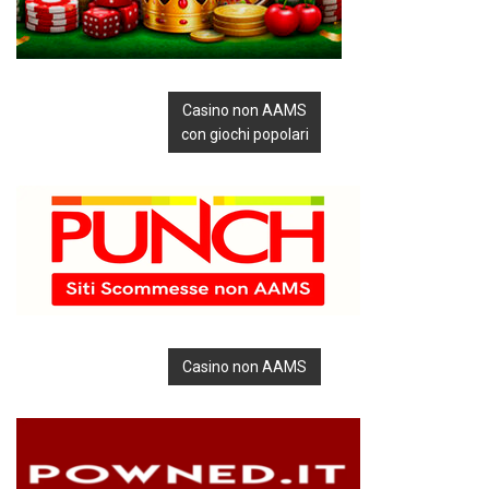
Casino non AAMS
con giochi popolari
Casino non AAMS