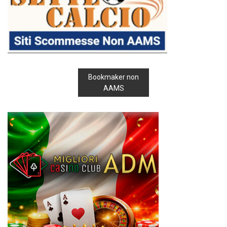
Bookmaker non
AAMS