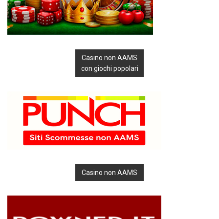
Casino non AAMS
con giochi popolari
Casino non AAMS