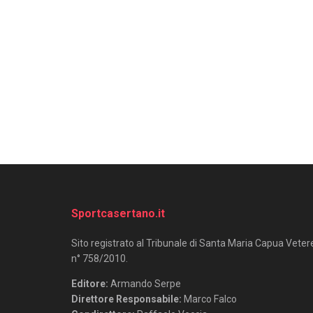
Sportcasertano.it
Sito registrato al Tribunale di Santa Maria Capua Veter
n° 758/2010.
Editore:
Armando Serpe
Direttore Responsabile:
Marco Falco