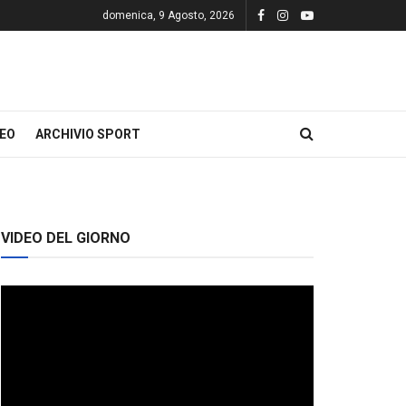
domenica, 9 Agosto, 2026
DEO
ARCHIVIO SPORT
VIDEO DEL GIORNO
Video
Player