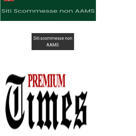
Siti scommesse non
AAMS