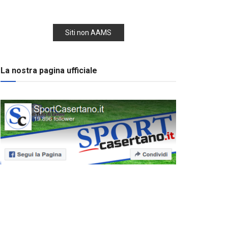
Siti non AAMS
La nostra pagina ufficiale