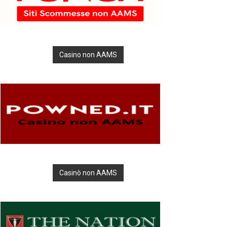
Casino non AAMS
Casinò non AAMS