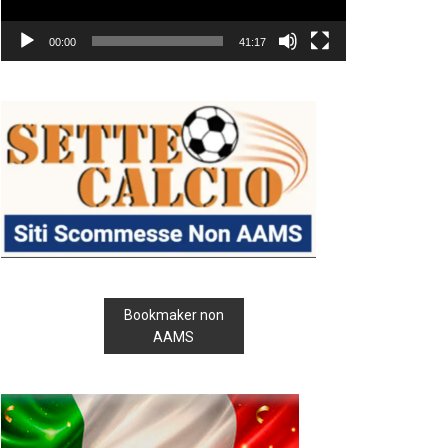
00:00
41:17
Bookmaker non
AAMS