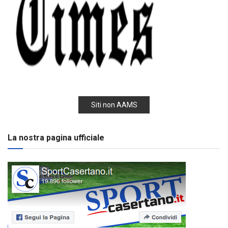
Siti non AAMS
La nostra pagina ufficiale