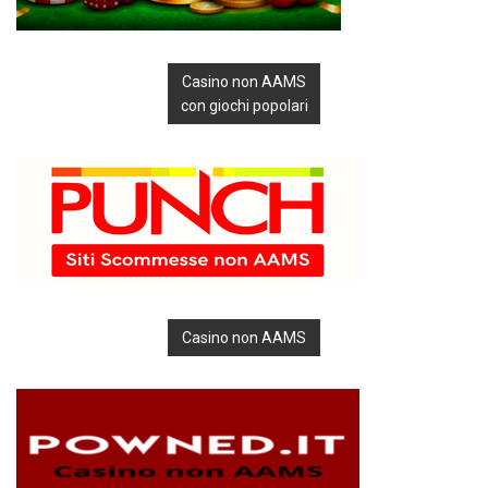
Casino non AAMS
con giochi popolari
Casino non AAMS