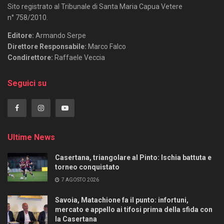
Sito registrato al Tribunale di Santa Maria Capua Vetere
n° 758/2010.
Editore:
Armando Serpe
Direttore Responsabile:
Marco Falco
Condirettore:
Raffaele Veccia
Seguici su
Ultime News
Casertana, triangolare al Pinto: Ischia battuta e
torneo conquistato
7 AGOSTO 2026
Savoia, Matachione fa il punto: infortuni,
mercato e appello ai tifosi prima della sfida con
la Casertana