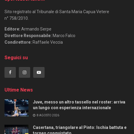
Sito registrato al Tribunale di Santa Maria Capua Vetere
n° 758/2010.
Editore:
Armando Serpe
Direttore Responsabile:
Marco Falco
Condirettore:
Raffaele Veccia
Seguici su
Ultime News
Juve, messo un altro tassello nel roster: arriva
un lungo con esperienza internazionale
8 AGOSTO 2026
Casertana, triangolare al Pinto: Ischia battuta e
torneo conquistato