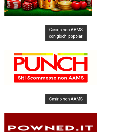
Casino non AAMS
con giochi popolari
Casino non AAMS