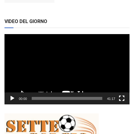
VIDEO DEL GIORNO
Video
Player
00:00
41:17