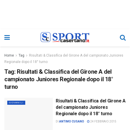
Home
Tag
Risultati & Classifica del Girone A del campionato Juniores
Regionale dopo il 18° turno
Tag:
Risultati & Classifica del Girone A del
campionato Juniores Regionale dopo il 18°
turno
Risultati & Classifica del Girone A
GIOVANILI
del campionato Juniores
Regionale dopo il 18° turno
DI
ANTIMO CUSANO
24 FEBBRAIO 2015