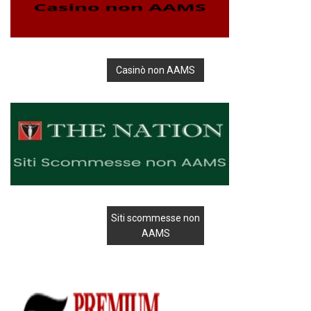
Casinò non AAMS
Siti scommesse non
AAMS