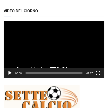
VIDEO DEL GIORNO
Video
Player
00:00
41:17