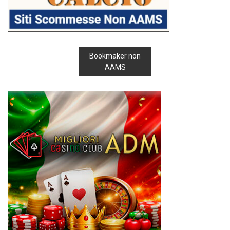
Bookmaker non
AAMS