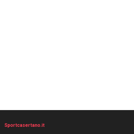
Sportcasertano.it